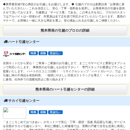
◆業界最安値!!安心満足のお引越しをお届けします。◆ 引越のプロロは創業以来「お客様に喜
んでいただきたい」これを信念とし、安心・丁寧・低料金を追求し、お客様本位の引越を提供
させて頂いております。 引越業は「サービス業」である。この考え方を元に、プロロのスタッ
フはアルバイトは一切使わず、作業員は全て正社員で対応させていただいております。 最高の
マナーで、お荷物と一緒に大きな満足を運ぶ、安心感あふれるお引越しをご体験ください。
熊本県発の引越のプロロの詳細
ハート引越センター
特典
保険
現金払い
全国ネットだから安心！ ご単身～ご家族のお引越しまで、まごころサービスと豊富なオプショ
ンで対応いたします。 事務所のお引越しもお任せ下さい！ 専門スタッフが最適なプランをご
提案いたします。 ハートのエコニコ活動！ ・リサイクルショップ「ハートガレージ」では、お
引越し時の不用品を有効利用。 ・地球にやさしい天然ガストラックを導入！ ・チャレンジ２５
に参加。社内外での温暖化防止に取り組みます！
熊本県発のハート引越センターの詳細
サカイ引越センター
特典
保険
現金払い
「まごころこめておつきあい」がモットーで安心・丁寧・親切・迅速 高品質な引越しサービス
を目指すサカイ引越センター。 本社に隣接した研修場では、実際の戸建て住宅を忠実に再現し