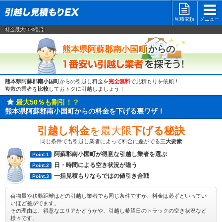
見積依頼
メニュー
料金最大50%割引
一番安い
からの
熊本県阿蘇郡南小国町
熊本県阿蘇郡南小国町
からの引越し料金を
完全無料
で見積もりを依頼！
複数の業者を
比較
しておトクに引越しましょう！
最大50％も割引！？
熊本県阿蘇郡南小国町からの料金を下げる裏ワザ！
引越し料金
を最大限
下げる秘訣
同じ条件でも引越し業者によって料金に差がでる
三大要素
阿蘇郡南小国町が得意な引越し業者を選ぶ
Point.1
日・時間による空き状況が違う
Point.2
一括見積もりならではの値引き合戦
Point.3
荷物量や移動距離はどの引越し業者でも同じ条件ですが、料金は必ずといってい
いほど差がでます。
その理由は、得意なエリアかどうかや、引越し希望日のトラックの空き状況など
様々です。