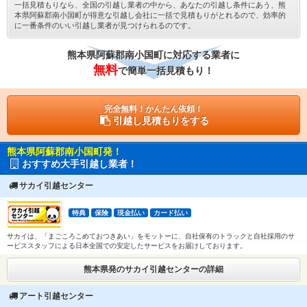
一括見積もりなら、全国の引越し業者の中から、あなたの引越し条件にあう、熊
本県阿蘇郡南小国町が得意な引越し会社に一括で見積もりがとれるので、効率的
に一番条件のいい引越し業者が見つけられるのです。
熊本県阿蘇郡南小国町に対応する業者に
無料
で簡単一括見積もり！
完全無料！かんたん依頼！
引越し見積もりをする
熊本県阿蘇郡南小国町発！
おすすめ大手引越し業者！
サカイ引越センター
特典
保険
現金払い
カード払い
サカイは、「まごころこめておつきあい」をモットーに、自社保有のトラックと自社採用のサ
ービススタッフによる日本全国での安定したサービスをお届けしております。
熊本県発のサカイ引越センターの詳細
アート引越センター