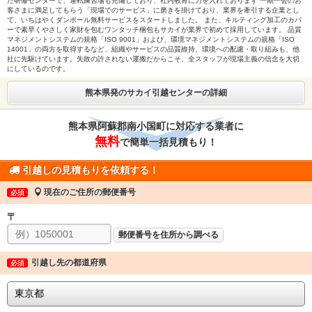
た研修センターで、運転練習場も完備しており、社内教育に力を入れております 一期一会のお
客さまに満足してもらう「現場でのサービス」に磨きを掛けており、業界を牽引する企業とし
て、いちはやくダンボール無料サービスをスタートしました。 また、キルティング加工のカバ
ーで素早くやさしく家財を包むワンタッチ梱包もサカイが業界で初めて採用しています。 品質
マネジメントシステムの規格「ISO 9001」および、環境マネジメントシステムの規格「ISO
14001」の両方を取得するなど、組織やサービスの品質維持、環境への配慮・取り組みも、他
社に先駆けています。失敗の許されない運搬だからこそ、全スタッフが現場主義の信念を大切
にしているのです。
熊本県発のサカイ引越センターの詳細
熊本県阿蘇郡南小国町に対応する業者に
無料
で簡単一括見積もり！
引越しの見積もりを依頼する！
現在のご住所の郵便番号
必須
〒
郵便番号を住所から調べる
引越し先の都道府県
必須