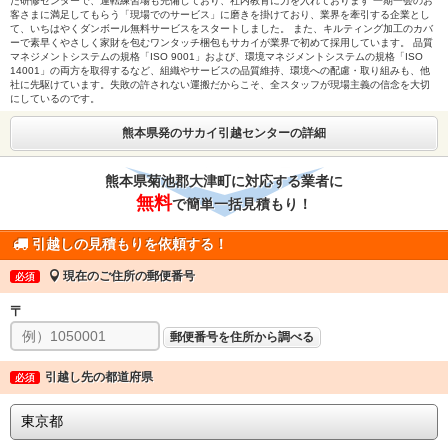
た研修センターで、運転練習場も完備しており、社内教育に力を入れております 一期一会のお
客さまに満足してもらう「現場でのサービス」に磨きを掛けており、業界を牽引する企業とし
て、いちはやくダンボール無料サービスをスタートしました。 また、キルティング加工のカバ
ーで素早くやさしく家財を包むワンタッチ梱包もサカイが業界で初めて採用しています。 品質
マネジメントシステムの規格「ISO 9001」および、環境マネジメントシステムの規格「ISO
14001」の両方を取得するなど、組織やサービスの品質維持、環境への配慮・取り組みも、他
社に先駆けています。失敗の許されない運搬だからこそ、全スタッフが現場主義の信念を大切
にしているのです。
熊本県発のサカイ引越センターの詳細
熊本県菊池郡大津町に対応する業者に
無料
で簡単一括見積もり！
引越しの見積もりを依頼する！
現在のご住所の郵便番号
必須
〒
郵便番号を住所から調べる
引越し先の都道府県
必須