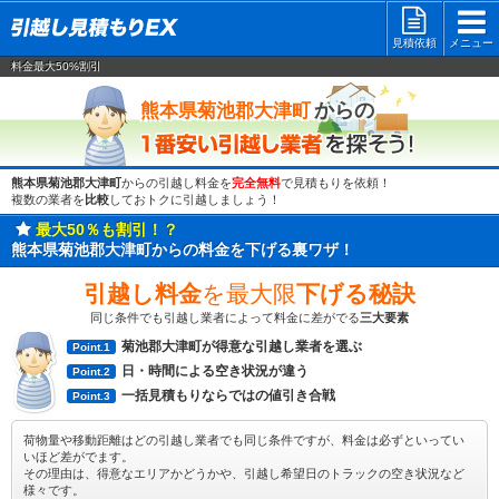
見積依頼
メニュー
料金最大50%割引
一番安い
からの
熊本県菊池郡大津町
熊本県菊池郡大津町
からの引越し料金を
完全無料
で見積もりを依頼！
複数の業者を
比較
しておトクに引越しましょう！
最大50％も割引！？
熊本県菊池郡大津町からの料金を下げる裏ワザ！
引越し料金
を最大限
下げる秘訣
同じ条件でも引越し業者によって料金に差がでる
三大要素
菊池郡大津町が得意な引越し業者を選ぶ
Point.1
日・時間による空き状況が違う
Point.2
一括見積もりならではの値引き合戦
Point.3
荷物量や移動距離はどの引越し業者でも同じ条件ですが、料金は必ずといってい
いほど差がでます。
その理由は、得意なエリアかどうかや、引越し希望日のトラックの空き状況など
様々です。