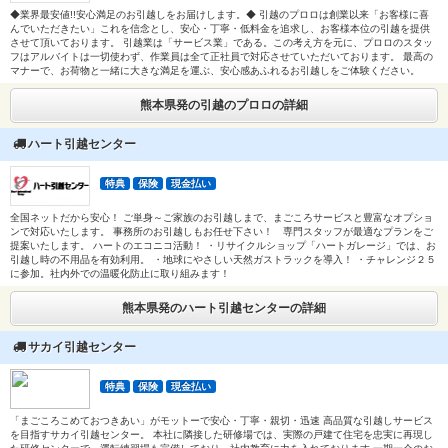
◆業界最安値!!安心満足のお引越しをお届けします。◆ 引越のプロロは創業以来「お客様に喜
んでいただきたい」これを信念とし、安心・丁寧・低料金を追求し、お客様本位の引越を提供
させて頂いております。 引越業は「サービス業」である。この考え方を元に、プロロのスタッ
フはアルバイトは一切使わず、作業員は全て正社員で対応させていただいております。 最高の
マナーで、お荷物と一緒に大きな満足を運ぶ、安心感あふれるお引越しをご体験ください。
熊本県発の引越のプロロの詳細
ハート引越センター
特典
保険
現金払い
全国ネットだから安心！ ご単身～ご家族のお引越しまで、まごころサービスと豊富なオプショ
ンで対応いたします。 事務所のお引越しもお任せ下さい！ 専門スタッフが最適なプランをご
提案いたします。 ハートのエコニコ活動！ ・リサイクルショップ「ハートガレージ」では、お
引越し時の不用品を有効利用。 ・地球にやさしい天然ガストラックを導入！ ・チャレンジ２５
に参加。社内外での温暖化防止に取り組みます！
熊本県発のハート引越センターの詳細
サカイ引越センター
特典
保険
現金払い
「まごころこめておつきあい」がモットーで安心・丁寧・親切・迅速 高品質な引越しサービス
を目指すサカイ引越センター。 本社に隣接した研修場では、実際の戸建て住宅を忠実に再現し