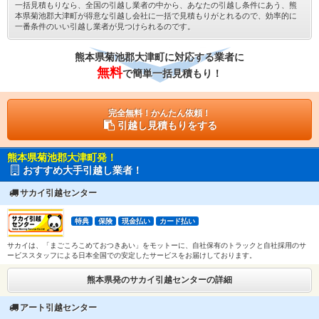
一括見積もりなら、全国の引越し業者の中から、あなたの引越し条件にあう、熊
本県菊池郡大津町が得意な引越し会社に一括で見積もりがとれるので、効率的に
一番条件のいい引越し業者が見つけられるのです。
熊本県菊池郡大津町に対応する業者に
無料
で簡単一括見積もり！
完全無料！かんたん依頼！
引越し見積もりをする
熊本県菊池郡大津町発！
おすすめ大手引越し業者！
サカイ引越センター
特典
保険
現金払い
カード払い
サカイは、「まごころこめておつきあい」をモットーに、自社保有のトラックと自社採用のサ
ービススタッフによる日本全国での安定したサービスをお届けしております。
熊本県発のサカイ引越センターの詳細
アート引越センター