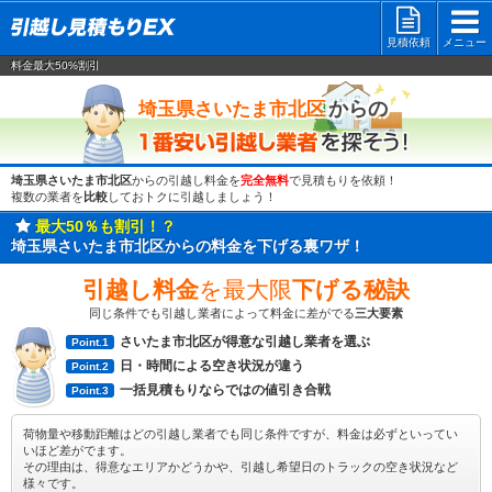
見積依頼
メニュー
料金最大50%割引
一番安い
からの
埼玉県さいたま市北区
埼玉県さいたま市北区
からの引越し料金を
完全無料
で見積もりを依頼！
複数の業者を
比較
しておトクに引越しましょう！
最大50％も割引！？
埼玉県さいたま市北区からの料金を下げる裏ワザ！
引越し料金
を最大限
下げる秘訣
同じ条件でも引越し業者によって料金に差がでる
三大要素
さいたま市北区が得意な引越し業者を選ぶ
Point.1
日・時間による空き状況が違う
Point.2
一括見積もりならではの値引き合戦
Point.3
荷物量や移動距離はどの引越し業者でも同じ条件ですが、料金は必ずといってい
いほど差がでます。
その理由は、得意なエリアかどうかや、引越し希望日のトラックの空き状況など
様々です。