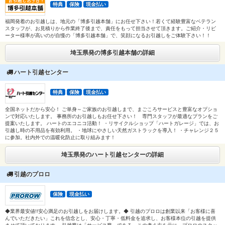
特典
保険
現金払い
福岡発着のお引越しは、地元の「博多引越本舗」にお任せ下さい！若くて経験豊富なベテラン
スタッフが、お見積りから作業終了後まで、責任をもって担当させて頂きます。ご紹介・リピ
ーター様率が高いのが自慢の「博多引越本舗」で、笑顔になるお引越しをご体験下さい！！
埼玉県発の博多引越本舗の詳細
ハート引越センター
特典
保険
現金払い
全国ネットだから安心！ ご単身～ご家族のお引越しまで、まごころサービスと豊富なオプショ
ンで対応いたします。 事務所のお引越しもお任せ下さい！ 専門スタッフが最適なプランをご
提案いたします。 ハートのエコニコ活動！ ・リサイクルショップ「ハートガレージ」では、お
引越し時の不用品を有効利用。 ・地球にやさしい天然ガストラックを導入！ ・チャレンジ２５
に参加。社内外での温暖化防止に取り組みます！
埼玉県発のハート引越センターの詳細
引越のプロロ
保険
現金払い
◆業界最安値!!安心満足のお引越しをお届けします。◆ 引越のプロロは創業以来「お客様に喜
んでいただきたい」これを信念とし、安心・丁寧・低料金を追求し、お客様本位の引越を提供