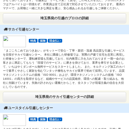
させて頂いております。 引越業は「サービス業」である。この考え方を元に、プロロのスタッ
フはアルバイトは一切使わず、作業員は全て正社員で対応させていただいております。 最高の
マナーで、お荷物と一緒に大きな満足を運ぶ、安心感あふれるお引越しをご体験ください。
埼玉県発の引越のプロロの詳細
サカイ引越センター
特典
保険
現金払い
「まごころこめておつきあい」がモットーで安心・丁寧・親切・迅速 高品質な引越しサービス
を目指すサカイ引越センター。 本社に隣接した研修場では、実際の戸建て住宅を忠実に再現し
た研修センターで、運転練習場も完備しており、社内教育に力を入れております 一期一会のお
客さまに満足してもらう「現場でのサービス」に磨きを掛けており、業界を牽引する企業とし
て、いちはやくダンボール無料サービスをスタートしました。 また、キルティング加工のカバ
ーで素早くやさしく家財を包むワンタッチ梱包もサカイが業界で初めて採用しています。 品質
マネジメントシステムの規格「ISO 9001」および、環境マネジメントシステムの規格「ISO
14001」の両方を取得するなど、組織やサービスの品質維持、環境への配慮・取り組みも、他
社に先駆けています。失敗の許されない運搬だからこそ、全スタッフが現場主義の信念を大切
にしているのです。
埼玉県発のサカイ引越センターの詳細
ユースタイル引越しセンター
特典
保険
現金払い