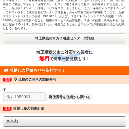
た研修センターで、運転練習場も完備しており、社内教育に力を入れております 一期一会のお
客さまに満足してもらう「現場でのサービス」に磨きを掛けており、業界を牽引する企業とし
て、いちはやくダンボール無料サービスをスタートしました。 また、キルティング加工のカバ
ーで素早くやさしく家財を包むワンタッチ梱包もサカイが業界で初めて採用しています。 品質
マネジメントシステムの規格「ISO 9001」および、環境マネジメントシステムの規格「ISO
14001」の両方を取得するなど、組織やサービスの品質維持、環境への配慮・取り組みも、他
社に先駆けています。失敗の許されない運搬だからこそ、全スタッフが現場主義の信念を大切
にしているのです。
埼玉県発のサカイ引越センターの詳細
埼玉県秩父市に対応する業者に
無料
で簡単一括見積もり！
引越しの見積もりを依頼する！
現在のご住所の郵便番号
必須
〒
郵便番号を住所から調べる
引越し先の都道府県
必須