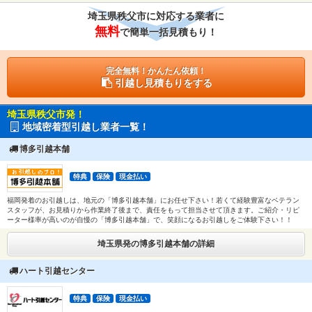
埼玉県秩父市に対応する業者に
無料
で簡単一括見積もり！
完全無料！かんたん依頼！
引越し見積もりをする
埼玉県秩父市発！
地域密着型引越し業者一覧！
博多引越本舗
特典
保険
現金払い
福岡発着のお引越しは、地元の「博多引越本舗」にお任せ下さい！若くて経験豊富なベテラン
スタッフが、お見積りから作業終了後まで、責任をもって担当させて頂きます。ご紹介・リピ
ーター様率が高いのが自慢の「博多引越本舗」で、笑顔になるお引越しをご体験下さい！！
埼玉県発の博多引越本舗の詳細
ハート引越センター
特典
保険
現金払い