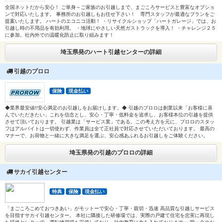
全国ネットだから安心！ ご単身～ご家族のお引越しまで、まごころサービスと豊富なオプショ
ンで対応いたします。 事務所のお引越しもお任せ下さい！ 専門スタッフが最適なプランをご
提案いたします。 ハートのエコニコ活動！ ・リサイクルショップ「ハートガレージ」では、お
引越し時の不用品を有効利用。 ・地球にやさしい天然ガストラックを導入！ ・チャレンジ２５
に参加。社内外での温暖化防止に取り組みます！
埼玉県発のハート引越センターの詳細
引越のプロロ
保険
現金払い
◆業界最安値!!安心満足のお引越しをお届けします。◆ 引越のプロロは創業以来「お客様に喜
んでいただきたい」これを信念とし、安心・丁寧・低料金を追求し、お客様本位の引越を提供
させて頂いております。 引越業は「サービス業」である。この考え方を元に、プロロのスタッ
フはアルバイトは一切使わず、作業員は全て正社員で対応させていただいております。 最高の
マナーで、お荷物と一緒に大きな満足を運ぶ、安心感あふれるお引越しをご体験ください。
埼玉県発の引越のプロロの詳細
サカイ引越センター
特典
保険
現金払い
「まごころこめておつきあい」がモットーで安心・丁寧・親切・迅速 高品質な引越しサービス
を目指すサカイ引越センター。 本社に隣接した研修場では、実際の戸建て住宅を忠実に再現し