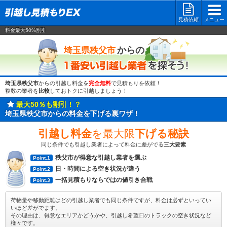
見積依頼
メニュー
料金最大50%割引
一番安い
からの
埼玉県秩父市
埼玉県秩父市
からの引越し料金を
完全無料
で見積もりを依頼！
複数の業者を
比較
しておトクに引越しましょう！
最大50％も割引！？
埼玉県秩父市からの料金を下げる裏ワザ！
引越し料金
を最大限
下げる秘訣
同じ条件でも引越し業者によって料金に差がでる
三大要素
秩父市が得意な引越し業者を選ぶ
Point.1
日・時間による空き状況が違う
Point.2
一括見積もりならではの値引き合戦
Point.3
荷物量や移動距離はどの引越し業者でも同じ条件ですが、料金は必ずといってい
いほど差がでます。
その理由は、得意なエリアかどうかや、引越し希望日のトラックの空き状況など
様々です。