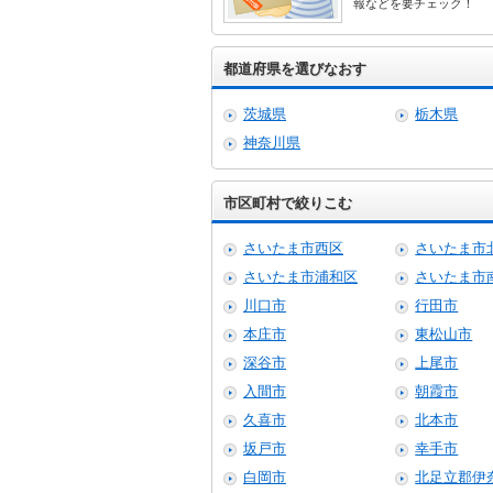
報などを要チェック！
都道府県を選びなおす
茨城県
栃木県
神奈川県
市区町村で絞りこむ
さいたま市西区
さいたま市
さいたま市浦和区
さいたま市
川口市
行田市
本庄市
東松山市
深谷市
上尾市
入間市
朝霞市
久喜市
北本市
坂戸市
幸手市
白岡市
北足立郡伊