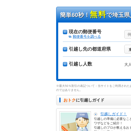
無料
簡単60秒！
で埼玉県
現在の郵便番号
郵便番号を調べる
引越し先の都道府県
引越し人数
大
※最大50％割引の表記ついて：当サイトをご利用された
のではありません。
おトク
に引越しガイド
引越しガイド！
引越しの準備に必要なこ
ワザなどをご紹介！
引越しのプロが教えるお