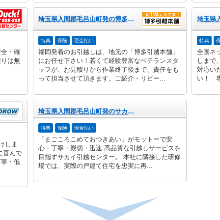
埼玉県入間郡毛呂山町発の博多引越本舗
特典
保険
現金払い
特典
安全・確
福岡発着のお引越しは、地元の「博多引越本舗」
全国ネ
積りは無
にお任せ下さい！若くて経験豊富なベテランスタ
しまで
ッフが、お見積りから作業終了後まで、責任をも
対応い
って担当させて頂きます。ご紹介・リピー...
い！ 専
埼玉県入間郡毛呂山町発のサカイ引越センター
特典
保険
現金払い
「まごころこめておつきあい」がモットーで安
けしま
心・丁寧・親切・迅速 高品質な引越しサービスを
に喜んで
目指すサカイ引越センター。 本社に隣接した研修
丁寧・低
場では、実際の戸建て住宅を忠実に再...