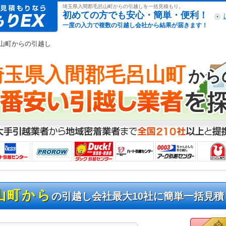
引越し見積もりex
埼玉県入間郡毛呂山町からの引越しを一括見積もり。
初めての方でも安心・簡単・便利！
一度の入力で複数の引越し会社から結果が届きます！
呂山町からの引越し
埼玉県入間郡毛呂山町
から
山町から
の引越し会社最大10社に簡単一括見積