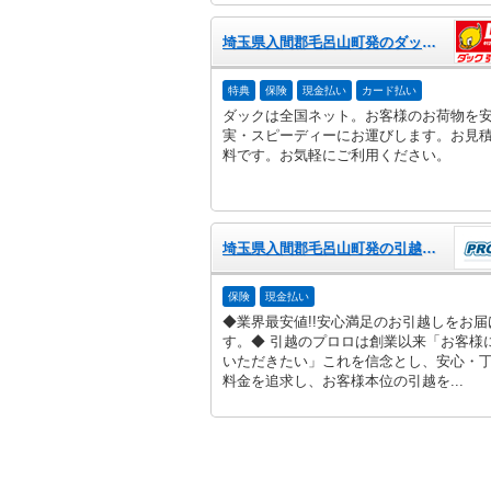
埼玉県入間郡毛呂山町発のダック引越センター
特典
保険
現金払い
カード払い
ダックは全国ネット。お客様のお荷物を
実・スピーディーにお運びします。お見
料です。お気軽にご利用ください。
埼玉県入間郡毛呂山町発の引越のプロロ
保険
現金払い
◆業界最安値!!安心満足のお引越しをお届
す。◆ 引越のプロロは創業以来「お客様
いただきたい」これを信念とし、安心・
料金を追求し、お客様本位の引越を...