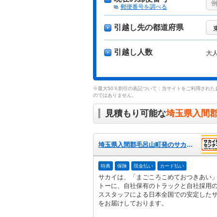
郵便番号を調べる
引越し先の都道府県
引越し人数
大
※最大50％割引の表記ついて：当サイトをご利用された
のではありません。
見積もり可能な
埼玉県入間
埼玉県入間郡毛呂山町発のサカイ引越センター
特典
保険
現金払い
カード払い
サカイは、「まごころこめておつきあい
トーに、自社保有のトラックと自社採用
ススタッフによる日本全国での安定した
をお届けしております。