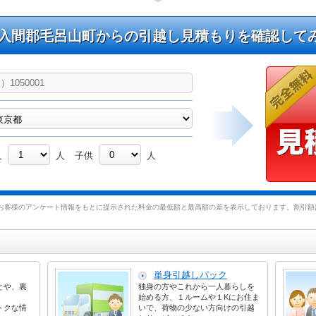
入間郡毛呂山町からの引越し見積もりを確認して
人
人
子供
人
お客様のアンケート情報をもとに提示された料金の最低額と最高額の差を表示しております。割引額は
単身引越しパック
とや、裏
独身の方やこれから一人暮らしを
始める方、１ルームや１Kにお住ま
トクな情
いで、荷物の少ない方向けの引越