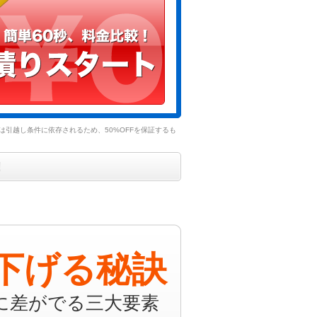
引越し条件に依存されるため、50%OFFを保証するも
！
下げる秘訣
に差がでる三大要素