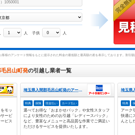
人
人
子供
人
お客様のアンケート情報をもとに提示された料金の最低額と最高額の差を表示しております。割引額は
郡毛呂山町発
の引越し業者一覧
埼玉県入間郡毛呂山町発のアート引越センター
特典
保険
現金払い
カード払い
特典
」をモッ
選べてお得な「おまかせパック」や女性スタッフ
アーク
のサービ
により女性のためのお引越「レディースパック」
快適に
サービス
など、豊富なメニューと高品質な作業でご満足い
んとし
ただけるサービスを提供いたします。