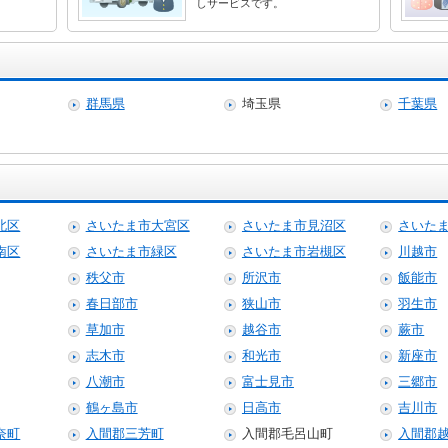
しサービスです。
群馬県
埼玉県
千葉県
北区
さいたま市大宮区
さいたま市見沼区
さいた
南区
さいたま市緑区
さいたま市岩槻区
川越市
秩父市
所沢市
飯能市
春日部市
狭山市
羽生市
草加市
越谷市
蕨市
志木市
和光市
新座市
八潮市
富士見市
三郷市
鶴ヶ島市
日高市
吉川市
奈町
入間郡三芳町
入間郡毛呂山町
入間郡