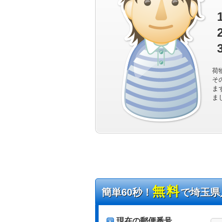
荷
そ
ま
ま
無料
簡単60秒！
で埼玉県
現在の郵便番号