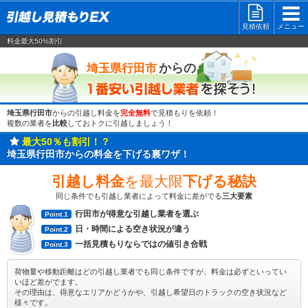
見積依頼
メニュー
料金最大50%割引
一番安い
からの
埼玉県行田市
埼玉県行田市
からの引越し料金を
完全無料
で見積もりを依頼！
複数の業者を
比較
しておトクに引越しましょう！
最大50％も割引！？
埼玉県行田市からの料金を下げる裏ワザ！
引越し料金
を最大限
下げる秘訣
同じ条件でも引越し業者によって料金に差がでる
三大要素
行田市が得意な引越し業者を選ぶ
Point.1
日・時間による空き状況が違う
Point.2
一括見積もりならではの値引き合戦
Point.3
荷物量や移動距離はどの引越し業者でも同じ条件ですが、料金は必ずといってい
いほど差がでます。
その理由は、得意なエリアかどうかや、引越し希望日のトラックの空き状況など
様々です。