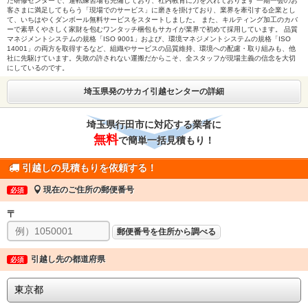
た研修センターで、運転練習場も完備しており、社内教育に力を入れております 一期一会のお
客さまに満足してもらう「現場でのサービス」に磨きを掛けており、業界を牽引する企業とし
て、いちはやくダンボール無料サービスをスタートしました。 また、キルティング加工のカバ
ーで素早くやさしく家財を包むワンタッチ梱包もサカイが業界で初めて採用しています。 品質
マネジメントシステムの規格「ISO 9001」および、環境マネジメントシステムの規格「ISO
14001」の両方を取得するなど、組織やサービスの品質維持、環境への配慮・取り組みも、他
社に先駆けています。失敗の許されない運搬だからこそ、全スタッフが現場主義の信念を大切
にしているのです。
埼玉県発のサカイ引越センターの詳細
埼玉県行田市に対応する業者に
無料
で簡単一括見積もり！
引越しの見積もりを依頼する！
現在のご住所の郵便番号
必須
〒
郵便番号を住所から調べる
引越し先の都道府県
必須