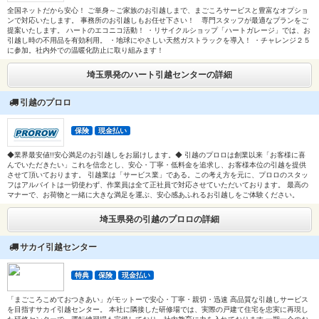
全国ネットだから安心！ ご単身～ご家族のお引越しまで、まごころサービスと豊富なオプショ
ンで対応いたします。 事務所のお引越しもお任せ下さい！ 専門スタッフが最適なプランをご
提案いたします。 ハートのエコニコ活動！ ・リサイクルショップ「ハートガレージ」では、お
引越し時の不用品を有効利用。 ・地球にやさしい天然ガストラックを導入！ ・チャレンジ２５
に参加。社内外での温暖化防止に取り組みます！
埼玉県発のハート引越センターの詳細
引越のプロロ
保険
現金払い
◆業界最安値!!安心満足のお引越しをお届けします。◆ 引越のプロロは創業以来「お客様に喜
んでいただきたい」これを信念とし、安心・丁寧・低料金を追求し、お客様本位の引越を提供
させて頂いております。 引越業は「サービス業」である。この考え方を元に、プロロのスタッ
フはアルバイトは一切使わず、作業員は全て正社員で対応させていただいております。 最高の
マナーで、お荷物と一緒に大きな満足を運ぶ、安心感あふれるお引越しをご体験ください。
埼玉県発の引越のプロロの詳細
サカイ引越センター
特典
保険
現金払い
「まごころこめておつきあい」がモットーで安心・丁寧・親切・迅速 高品質な引越しサービス
を目指すサカイ引越センター。 本社に隣接した研修場では、実際の戸建て住宅を忠実に再現し