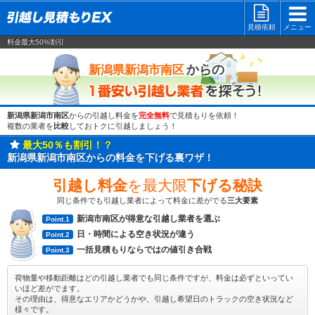
見積依頼
メニュー
料金最大50%割引
一番安い
からの
新潟県新潟市南区
新潟県新潟市南区
からの引越し料金を
完全無料
で見積もりを依頼！
複数の業者を
比較
しておトクに引越しましょう！
最大50％も割引！？
新潟県新潟市南区からの料金を下げる裏ワザ！
引越し料金
を最大限
下げる秘訣
同じ条件でも引越し業者によって料金に差がでる
三大要素
新潟市南区が得意な引越し業者を選ぶ
Point.1
日・時間による空き状況が違う
Point.2
一括見積もりならではの値引き合戦
Point.3
荷物量や移動距離はどの引越し業者でも同じ条件ですが、料金は必ずといってい
いほど差がでます。
その理由は、得意なエリアかどうかや、引越し希望日のトラックの空き状況など
様々です。