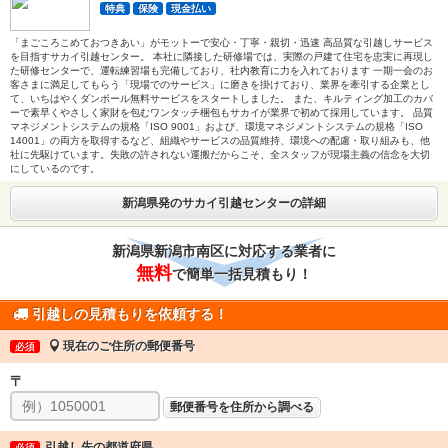
特典
保険
現金払い
「まごころこめておつきあい」がモットーで安心・丁寧・親切・迅速 高品質な引越しサービス
を目指すサカイ引越センター。 本社に隣接した研修場では、実際の戸建て住宅を忠実に再現し
た研修センターで、運転練習場も完備しており、社内教育に力を入れております 一期一会のお
客さまに満足してもらう「現場でのサービス」に磨きを掛けており、業界を牽引する企業とし
て、いちはやくダンボール無料サービスをスタートしました。 また、キルティング加工のカバ
ーで素早くやさしく家財を包むワンタッチ梱包もサカイが業界で初めて採用しています。 品質
マネジメントシステムの規格「ISO 9001」および、環境マネジメントシステムの規格「ISO
14001」の両方を取得するなど、組織やサービスの品質維持、環境への配慮・取り組みも、他
社に先駆けています。失敗の許されない運搬だからこそ、全スタッフが現場主義の信念を大切
にしているのです。
新潟県発のサカイ引越センターの詳細
新潟県新潟市南区に対応する業者に
無料
で簡単一括見積もり！
引越しの見積もりを依頼する！
現在のご住所の郵便番号
必須
〒
郵便番号を住所から調べる
引越し先の都道府県
必須