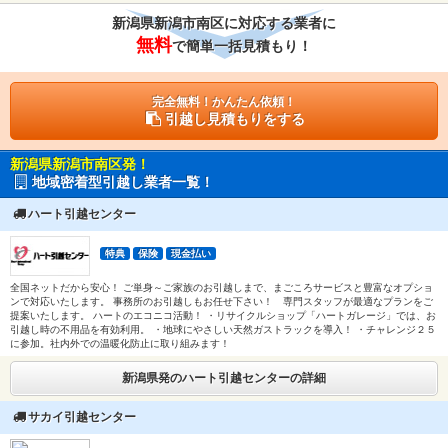
新潟県新潟市南区に対応する業者に
無料
で簡単一括見積もり！
完全無料！かんたん依頼！
引越し見積もりをする
新潟県新潟市南区発！
地域密着型引越し業者一覧！
ハート引越センター
特典
保険
現金払い
全国ネットだから安心！ ご単身～ご家族のお引越しまで、まごころサービスと豊富なオプショ
ンで対応いたします。 事務所のお引越しもお任せ下さい！ 専門スタッフが最適なプランをご
提案いたします。 ハートのエコニコ活動！ ・リサイクルショップ「ハートガレージ」では、お
引越し時の不用品を有効利用。 ・地球にやさしい天然ガストラックを導入！ ・チャレンジ２５
に参加。社内外での温暖化防止に取り組みます！
新潟県発のハート引越センターの詳細
サカイ引越センター