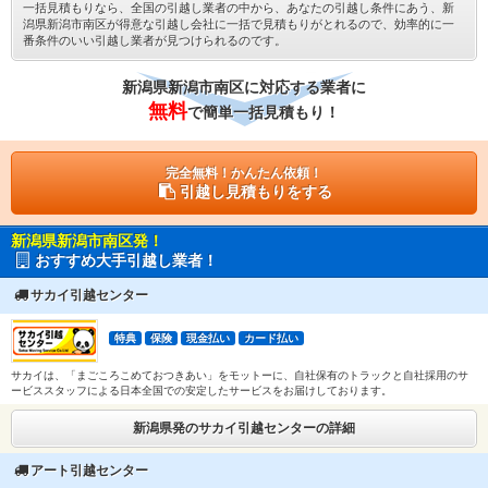
一括見積もりなら、全国の引越し業者の中から、あなたの引越し条件にあう、新
潟県新潟市南区が得意な引越し会社に一括で見積もりがとれるので、効率的に一
番条件のいい引越し業者が見つけられるのです。
新潟県新潟市南区に対応する業者に
無料
で簡単一括見積もり！
完全無料！かんたん依頼！
引越し見積もりをする
新潟県新潟市南区発！
おすすめ大手引越し業者！
サカイ引越センター
特典
保険
現金払い
カード払い
サカイは、「まごころこめておつきあい」をモットーに、自社保有のトラックと自社採用のサ
ービススタッフによる日本全国での安定したサービスをお届けしております。
新潟県発のサカイ引越センターの詳細
アート引越センター