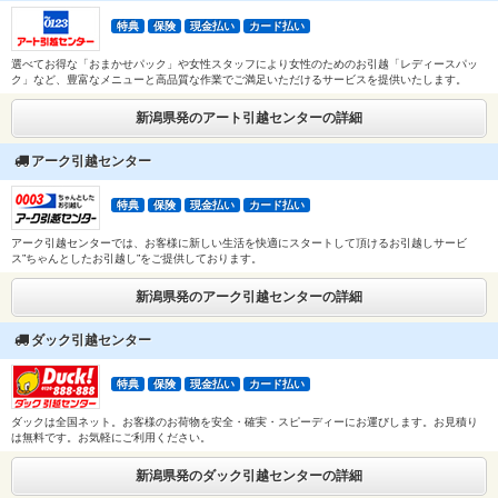
特典
保険
現金払い
カード払い
選べてお得な「おまかせパック」や女性スタッフにより女性のためのお引越「レディースパッ
ク」など、豊富なメニューと高品質な作業でご満足いただけるサービスを提供いたします。
新潟県発のアート引越センターの詳細
アーク引越センター
特典
保険
現金払い
カード払い
アーク引越センターでは、お客様に新しい生活を快適にスタートして頂けるお引越しサービ
ス”ちゃんとしたお引越し”をご提供しております。
新潟県発のアーク引越センターの詳細
ダック引越センター
特典
保険
現金払い
カード払い
ダックは全国ネット。お客様のお荷物を安全・確実・スピーディーにお運びします。お見積り
は無料です。お気軽にご利用ください。
新潟県発のダック引越センターの詳細