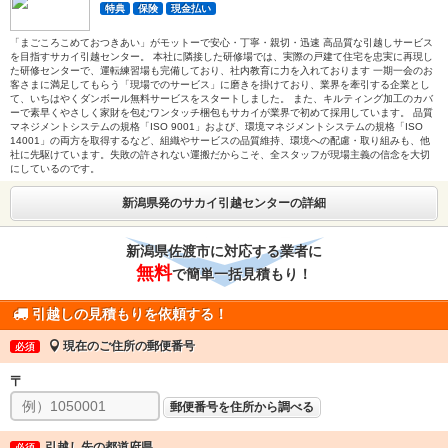
特典
保険
現金払い
「まごころこめておつきあい」がモットーで安心・丁寧・親切・迅速 高品質な引越しサービス
を目指すサカイ引越センター。 本社に隣接した研修場では、実際の戸建て住宅を忠実に再現し
た研修センターで、運転練習場も完備しており、社内教育に力を入れております 一期一会のお
客さまに満足してもらう「現場でのサービス」に磨きを掛けており、業界を牽引する企業とし
て、いちはやくダンボール無料サービスをスタートしました。 また、キルティング加工のカバ
ーで素早くやさしく家財を包むワンタッチ梱包もサカイが業界で初めて採用しています。 品質
マネジメントシステムの規格「ISO 9001」および、環境マネジメントシステムの規格「ISO
14001」の両方を取得するなど、組織やサービスの品質維持、環境への配慮・取り組みも、他
社に先駆けています。失敗の許されない運搬だからこそ、全スタッフが現場主義の信念を大切
にしているのです。
新潟県発のサカイ引越センターの詳細
新潟県佐渡市に対応する業者に
無料
で簡単一括見積もり！
引越しの見積もりを依頼する！
現在のご住所の郵便番号
必須
〒
郵便番号を住所から調べる
引越し先の都道府県
必須