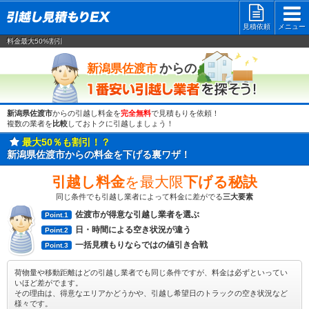
見積依頼
メニュー
料金最大50%割引
一番安い
からの
新潟県佐渡市
新潟県佐渡市
からの引越し料金を
完全無料
で見積もりを依頼！
複数の業者を
比較
しておトクに引越しましょう！
最大50％も割引！？
新潟県佐渡市からの料金を下げる裏ワザ！
引越し料金
を最大限
下げる秘訣
同じ条件でも引越し業者によって料金に差がでる
三大要素
佐渡市が得意な引越し業者を選ぶ
Point.1
日・時間による空き状況が違う
Point.2
一括見積もりならではの値引き合戦
Point.3
荷物量や移動距離はどの引越し業者でも同じ条件ですが、料金は必ずといってい
いほど差がでます。
その理由は、得意なエリアかどうかや、引越し希望日のトラックの空き状況など
様々です。