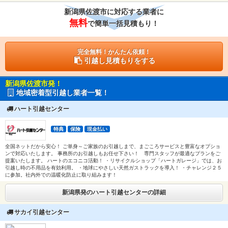
新潟県佐渡市に対応する業者に
無料
で簡単一括見積もり！
完全無料！かんたん依頼！
引越し見積もりをする
新潟県佐渡市発！
地域密着型引越し業者一覧！
ハート引越センター
特典
保険
現金払い
全国ネットだから安心！ ご単身～ご家族のお引越しまで、まごころサービスと豊富なオプショ
ンで対応いたします。 事務所のお引越しもお任せ下さい！ 専門スタッフが最適なプランをご
提案いたします。 ハートのエコニコ活動！ ・リサイクルショップ「ハートガレージ」では、お
引越し時の不用品を有効利用。 ・地球にやさしい天然ガストラックを導入！ ・チャレンジ２５
に参加。社内外での温暖化防止に取り組みます！
新潟県発のハート引越センターの詳細
サカイ引越センター