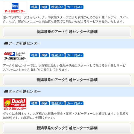
特典
保険
現金払い
カード払い
選べてお得な「おまかせパック」や女性スタッフにより女性のためのお引越「レディースパッ
ク」など、豊富なメニューと高品質な作業でご満足いただけるサービスを提供いたします。
新潟県発のアート引越センターの詳細
アーク引越センター
特典
保険
現金払い
カード払い
アーク引越センターでは、お客様に新しい生活を快適にスタートして頂けるお引越しサービ
ス”ちゃんとしたお引越し”をご提供しております。
新潟県発のアーク引越センターの詳細
ダック引越センター
特典
保険
現金払い
カード払い
ダックは全国ネット。お客様のお荷物を安全・確実・スピーディーにお運びします。お見積り
は無料です。お気軽にご利用ください。
新潟県発のダック引越センターの詳細