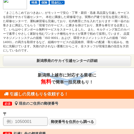
特典
保険
現金払い
「まごころこめておつきあい」がモットーで安心・丁寧・親切・迅速 高品質な引越しサービス
を目指すサカイ引越センター。 本社に隣接した研修場では、実際の戸建て住宅を忠実に再現し
た研修センターで、運転練習場も完備しており、社内教育に力を入れております 一期一会のお
客さまに満足してもらう「現場でのサービス」に磨きを掛けており、業界を牽引する企業とし
て、いちはやくダンボール無料サービスをスタートしました。 また、キルティング加工のカバ
ーで素早くやさしく家財を包むワンタッチ梱包もサカイが業界で初めて採用しています。 品質
マネジメントシステムの規格「ISO 9001」および、環境マネジメントシステムの規格「ISO
14001」の両方を取得するなど、組織やサービスの品質維持、環境への配慮・取り組みも、他
社に先駆けています。失敗の許されない運搬だからこそ、全スタッフが現場主義の信念を大切
にしているのです。
新潟県発のサカイ引越センターの詳細
新潟県上越市に対応する業者に
無料
で簡単一括見積もり！
引越しの見積もりを依頼する！
現在のご住所の郵便番号
必須
〒
郵便番号を住所から調べる
引越し先の都道府県
必須