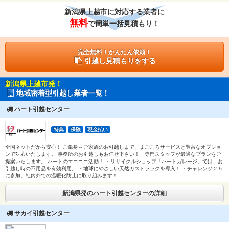
新潟県上越市に対応する業者に
無料
で簡単一括見積もり！
完全無料！かんたん依頼！
引越し見積もりをする
新潟県上越市発！
地域密着型引越し業者一覧！
ハート引越センター
特典
保険
現金払い
全国ネットだから安心！ ご単身～ご家族のお引越しまで、まごころサービスと豊富なオプショ
ンで対応いたします。 事務所のお引越しもお任せ下さい！ 専門スタッフが最適なプランをご
提案いたします。 ハートのエコニコ活動！ ・リサイクルショップ「ハートガレージ」では、お
引越し時の不用品を有効利用。 ・地球にやさしい天然ガストラックを導入！ ・チャレンジ２５
に参加。社内外での温暖化防止に取り組みます！
新潟県発のハート引越センターの詳細
サカイ引越センター