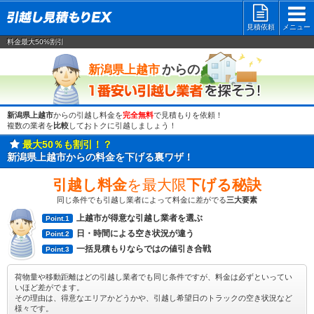
見積依頼
メニュー
料金最大50%割引
一番安い
からの
新潟県上越市
新潟県上越市
からの引越し料金を
完全無料
で見積もりを依頼！
複数の業者を
比較
しておトクに引越しましょう！
最大50％も割引！？
新潟県上越市からの料金を下げる裏ワザ！
引越し料金
を最大限
下げる秘訣
同じ条件でも引越し業者によって料金に差がでる
三大要素
上越市が得意な引越し業者を選ぶ
Point.1
日・時間による空き状況が違う
Point.2
一括見積もりならではの値引き合戦
Point.3
荷物量や移動距離はどの引越し業者でも同じ条件ですが、料金は必ずといってい
いほど差がでます。
その理由は、得意なエリアかどうかや、引越し希望日のトラックの空き状況など
様々です。