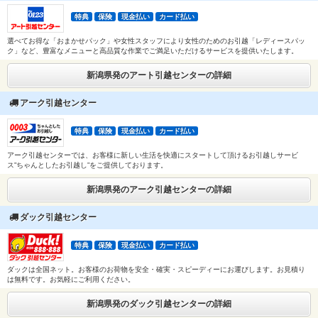
特典
保険
現金払い
カード払い
選べてお得な「おまかせパック」や女性スタッフにより女性のためのお引越「レディースパッ
ク」など、豊富なメニューと高品質な作業でご満足いただけるサービスを提供いたします。
新潟県発のアート引越センターの詳細
アーク引越センター
特典
保険
現金払い
カード払い
アーク引越センターでは、お客様に新しい生活を快適にスタートして頂けるお引越しサービ
ス”ちゃんとしたお引越し”をご提供しております。
新潟県発のアーク引越センターの詳細
ダック引越センター
特典
保険
現金払い
カード払い
ダックは全国ネット。お客様のお荷物を安全・確実・スピーディーにお運びします。お見積り
は無料です。お気軽にご利用ください。
新潟県発のダック引越センターの詳細