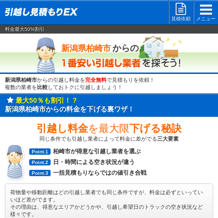
見積依頼
メニュー
料金最大50%割引
一番安い
からの
新潟県柏崎市
新潟県柏崎市
からの引越し料金を
完全無料
で見積もりを依頼！
複数の業者を
比較
しておトクに引越しましょう！
最大50％も割引！？
新潟県柏崎市からの料金を下げる裏ワザ！
引越し料金
を最大限
下げる秘訣
同じ条件でも引越し業者によって料金に差がでる
三大要素
柏崎市が得意な引越し業者を選ぶ
Point.1
日・時間による空き状況が違う
Point.2
一括見積もりならではの値引き合戦
Point.3
荷物量や移動距離はどの引越し業者でも同じ条件ですが、料金は必ずといってい
いほど差がでます。
その理由は、得意なエリアかどうかや、引越し希望日のトラックの空き状況など
様々です。