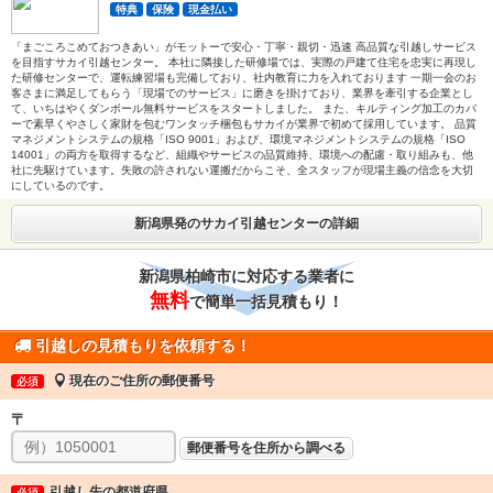
特典
保険
現金払い
「まごころこめておつきあい」がモットーで安心・丁寧・親切・迅速 高品質な引越しサービス
を目指すサカイ引越センター。 本社に隣接した研修場では、実際の戸建て住宅を忠実に再現し
た研修センターで、運転練習場も完備しており、社内教育に力を入れております 一期一会のお
客さまに満足してもらう「現場でのサービス」に磨きを掛けており、業界を牽引する企業とし
て、いちはやくダンボール無料サービスをスタートしました。 また、キルティング加工のカバ
ーで素早くやさしく家財を包むワンタッチ梱包もサカイが業界で初めて採用しています。 品質
マネジメントシステムの規格「ISO 9001」および、環境マネジメントシステムの規格「ISO
14001」の両方を取得するなど、組織やサービスの品質維持、環境への配慮・取り組みも、他
社に先駆けています。失敗の許されない運搬だからこそ、全スタッフが現場主義の信念を大切
にしているのです。
新潟県発のサカイ引越センターの詳細
新潟県柏崎市に対応する業者に
無料
で簡単一括見積もり！
引越しの見積もりを依頼する！
現在のご住所の郵便番号
必須
〒
郵便番号を住所から調べる
引越し先の都道府県
必須