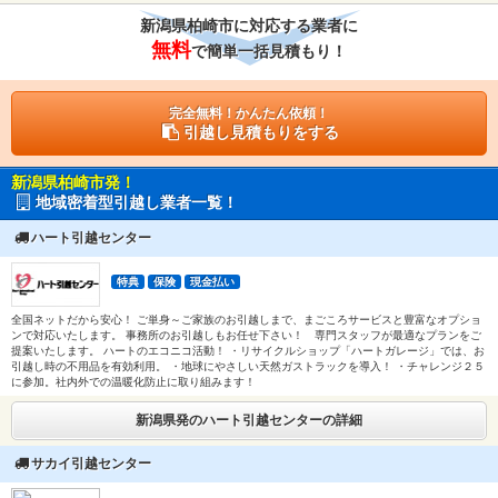
新潟県柏崎市に対応する業者に
無料
で簡単一括見積もり！
完全無料！かんたん依頼！
引越し見積もりをする
新潟県柏崎市発！
地域密着型引越し業者一覧！
ハート引越センター
特典
保険
現金払い
全国ネットだから安心！ ご単身～ご家族のお引越しまで、まごころサービスと豊富なオプショ
ンで対応いたします。 事務所のお引越しもお任せ下さい！ 専門スタッフが最適なプランをご
提案いたします。 ハートのエコニコ活動！ ・リサイクルショップ「ハートガレージ」では、お
引越し時の不用品を有効利用。 ・地球にやさしい天然ガストラックを導入！ ・チャレンジ２５
に参加。社内外での温暖化防止に取り組みます！
新潟県発のハート引越センターの詳細
サカイ引越センター