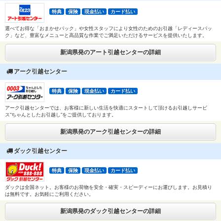
特典
保険
現金払い
カード払い
選べてお得な「おまかせパック」や女性スタッフにより女性のためのお引越「レディースパッ
ク」など、豊富なメニューと高品質な作業でご満足いただけるサービスを提供いたします。
新潟県発のアート引越センターの詳細
アーク引越センター
特典
保険
現金払い
カード払い
アーク引越センターでは、お客様に新しい生活を快適にスタートして頂けるお引越しサービ
ス”ちゃんとしたお引越し”をご提供しております。
新潟県発のアーク引越センターの詳細
ダック引越センター
特典
保険
現金払い
カード払い
ダックは全国ネット。お客様のお荷物を安全・確実・スピーディーにお運びします。お見積り
は無料です。お気軽にご利用ください。
新潟県発のダック引越センターの詳細