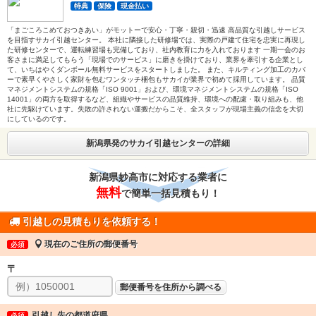
特典
保険
現金払い
「まごころこめておつきあい」がモットーで安心・丁寧・親切・迅速 高品質な引越しサービス
を目指すサカイ引越センター。 本社に隣接した研修場では、実際の戸建て住宅を忠実に再現し
た研修センターで、運転練習場も完備しており、社内教育に力を入れております 一期一会のお
客さまに満足してもらう「現場でのサービス」に磨きを掛けており、業界を牽引する企業とし
て、いちはやくダンボール無料サービスをスタートしました。 また、キルティング加工のカバ
ーで素早くやさしく家財を包むワンタッチ梱包もサカイが業界で初めて採用しています。 品質
マネジメントシステムの規格「ISO 9001」および、環境マネジメントシステムの規格「ISO
14001」の両方を取得するなど、組織やサービスの品質維持、環境への配慮・取り組みも、他
社に先駆けています。失敗の許されない運搬だからこそ、全スタッフが現場主義の信念を大切
にしているのです。
新潟県発のサカイ引越センターの詳細
新潟県妙高市に対応する業者に
無料
で簡単一括見積もり！
引越しの見積もりを依頼する！
現在のご住所の郵便番号
必須
〒
郵便番号を住所から調べる
引越し先の都道府県
必須