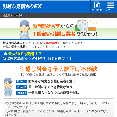
見積依頼
メニュー
料金最大50%割引
一番安い
からの
新潟県妙高市
新潟県妙高市
からの引越し料金を
完全無料
で見積もりを依頼！
複数の業者を
比較
しておトクに引越しましょう！
最大50％も割引！？
新潟県妙高市からの料金を下げる裏ワザ！
引越し料金
を最大限
下げる秘訣
同じ条件でも引越し業者によって料金に差がでる
三大要素
妙高市が得意な引越し業者を選ぶ
Point.1
日・時間による空き状況が違う
Point.2
一括見積もりならではの値引き合戦
Point.3
荷物量や移動距離はどの引越し業者でも同じ条件ですが、料金は必ずといってい
いほど差がでます。
その理由は、得意なエリアかどうかや、引越し希望日のトラックの空き状況など
様々です。