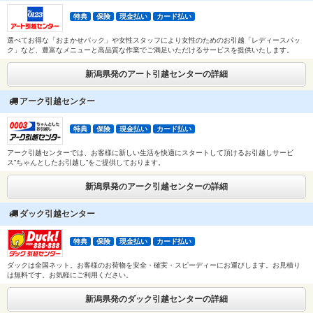
特典
保険
現金払い
カード払い
選べてお得な「おまかせパック」や女性スタッフにより女性のためのお引越「レディースパッ
ク」など、豊富なメニューと高品質な作業でご満足いただけるサービスを提供いたします。
新潟県発のアート引越センターの詳細
アーク引越センター
特典
保険
現金払い
カード払い
アーク引越センターでは、お客様に新しい生活を快適にスタートして頂けるお引越しサービ
ス”ちゃんとしたお引越し”をご提供しております。
新潟県発のアーク引越センターの詳細
ダック引越センター
特典
保険
現金払い
カード払い
ダックは全国ネット。お客様のお荷物を安全・確実・スピーディーにお運びします。お見積り
は無料です。お気軽にご利用ください。
新潟県発のダック引越センターの詳細