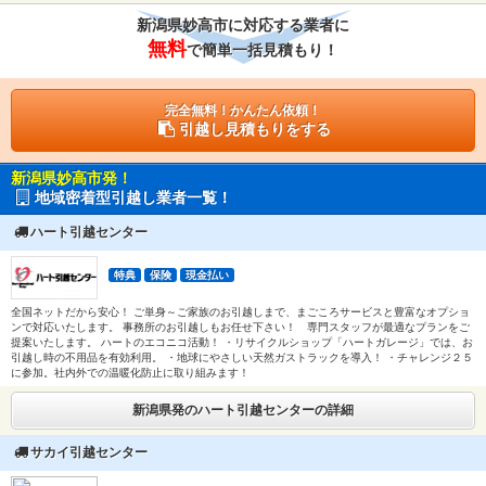
新潟県妙高市に対応する業者に
無料
で簡単一括見積もり！
完全無料！かんたん依頼！
引越し見積もりをする
新潟県妙高市発！
地域密着型引越し業者一覧！
ハート引越センター
特典
保険
現金払い
全国ネットだから安心！ ご単身～ご家族のお引越しまで、まごころサービスと豊富なオプショ
ンで対応いたします。 事務所のお引越しもお任せ下さい！ 専門スタッフが最適なプランをご
提案いたします。 ハートのエコニコ活動！ ・リサイクルショップ「ハートガレージ」では、お
引越し時の不用品を有効利用。 ・地球にやさしい天然ガストラックを導入！ ・チャレンジ２５
に参加。社内外での温暖化防止に取り組みます！
新潟県発のハート引越センターの詳細
サカイ引越センター