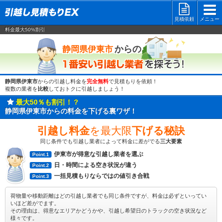
見積依頼
メニュー
料金最大50%割引
一番安い
からの
静岡県伊東市
静岡県伊東市
からの引越し料金を
完全無料
で見積もりを依頼！
複数の業者を
比較
しておトクに引越しましょう！
最大50％も割引！？
静岡県伊東市からの料金を下げる裏ワザ！
引越し料金
を最大限
下げる秘訣
同じ条件でも引越し業者によって料金に差がでる
三大要素
伊東市が得意な引越し業者を選ぶ
Point.1
日・時間による空き状況が違う
Point.2
一括見積もりならではの値引き合戦
Point.3
荷物量や移動距離はどの引越し業者でも同じ条件ですが、料金は必ずといってい
いほど差がでます。
その理由は、得意なエリアかどうかや、引越し希望日のトラックの空き状況など
様々です。