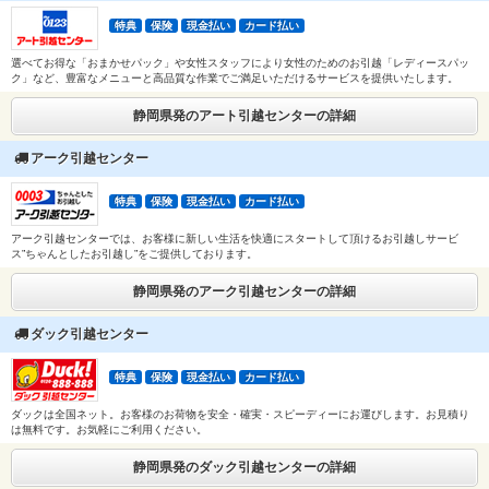
特典
保険
現金払い
カード払い
選べてお得な「おまかせパック」や女性スタッフにより女性のためのお引越「レディースパッ
ク」など、豊富なメニューと高品質な作業でご満足いただけるサービスを提供いたします。
静岡県発のアート引越センターの詳細
アーク引越センター
特典
保険
現金払い
カード払い
アーク引越センターでは、お客様に新しい生活を快適にスタートして頂けるお引越しサービ
ス”ちゃんとしたお引越し”をご提供しております。
静岡県発のアーク引越センターの詳細
ダック引越センター
特典
保険
現金払い
カード払い
ダックは全国ネット。お客様のお荷物を安全・確実・スピーディーにお運びします。お見積り
は無料です。お気軽にご利用ください。
静岡県発のダック引越センターの詳細