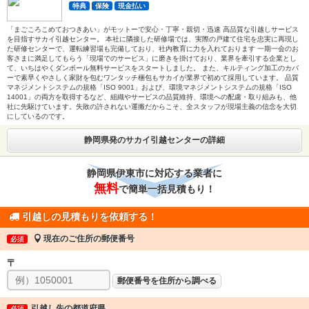
特典
保険
現金払い
「まごころこめておつきあい」がモットーで安心・丁寧・親切・迅速 高品質な引越しサービス
を目指すサカイ引越センター。 本社に隣接した研修場では、実際の戸建て住宅を忠実に再現し
た研修センターで、運転練習場も完備しており、社内教育に力を入れております 一期一会のお
客さまに満足してもらう「現場でのサービス」に磨きを掛けており、業界を牽引する企業とし
て、いちはやくダンボール無料サービスをスタートしました。 また、キルティング加工のカバ
ーで素早くやさしく家財を包むワンタッチ梱包もサカイが業界で初めて採用しています。 品質
マネジメントシステムの規格「ISO 9001」および、環境マネジメントシステムの規格「ISO
14001」の両方を取得するなど、組織やサービスの品質維持、環境への配慮・取り組みも、他
社に先駆けています。失敗の許されない運搬だからこそ、全スタッフが現場主義の信念を大切
にしているのです。
静岡県発のサカイ引越センターの詳細
静岡県伊東市に対応する業者に
無料
で簡単一括見積もり！
引越しの見積もりを依頼する！
現在のご住所の郵便番号
必須
〒
郵便番号を住所から調べる
引越し先の都道府県
必須