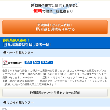
静岡県伊東市に対応する業者に
無料
で簡単一括見積もり！
完全無料！かんたん依頼！
引越し見積もりをする
静岡県伊東市発！
地域密着型引越し業者一覧！
ハート引越センター
特典
保険
現金払い
全国ネットだから安心！ ご単身～ご家族のお引越しまで、まごころサービスと豊富なオプショ
ンで対応いたします。 事務所のお引越しもお任せ下さい！ 専門スタッフが最適なプランをご
提案いたします。 ハートのエコニコ活動！ ・リサイクルショップ「ハートガレージ」では、お
引越し時の不用品を有効利用。 ・地球にやさしい天然ガストラックを導入！ ・チャレンジ２５
に参加。社内外での温暖化防止に取り組みます！
静岡県発のハート引越センターの詳細
サカイ引越センター