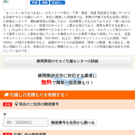
特典
保険
現金払い
「まごころこめておつきあい」がモットーで安心・丁寧・親切・迅速 高品質な引越しサービス
を目指すサカイ引越センター。 本社に隣接した研修場では、実際の戸建て住宅を忠実に再現し
た研修センターで、運転練習場も完備しており、社内教育に力を入れております 一期一会のお
客さまに満足してもらう「現場でのサービス」に磨きを掛けており、業界を牽引する企業とし
て、いちはやくダンボール無料サービスをスタートしました。 また、キルティング加工のカバ
ーで素早くやさしく家財を包むワンタッチ梱包もサカイが業界で初めて採用しています。 品質
マネジメントシステムの規格「ISO 9001」および、環境マネジメントシステムの規格「ISO
14001」の両方を取得するなど、組織やサービスの品質維持、環境への配慮・取り組みも、他
社に先駆けています。失敗の許されない運搬だからこそ、全スタッフが現場主義の信念を大切
にしているのです。
静岡県発のサカイ引越センターの詳細
静岡県伊豆市に対応する業者に
無料
で簡単一括見積もり！
引越しの見積もりを依頼する！
現在のご住所の郵便番号
必須
〒
郵便番号を住所から調べる
引越し先の都道府県
必須