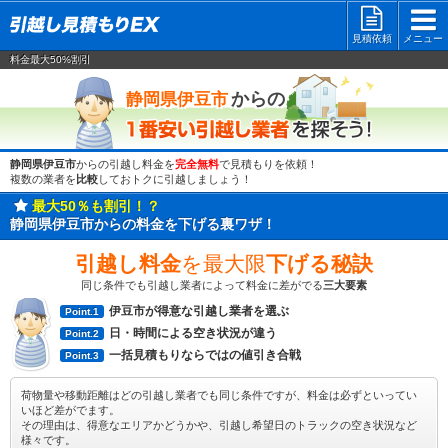
見積依頼
メニュー
料金最大50%割引
一番安い
からの
静岡県伊豆市
静岡県伊豆市
からの引越し料金を
完全無料
で見積もりを依頼！
複数の業者を
比較
しておトクに引越しましょう！
最大50％も割引！？
静岡県伊豆市からの料金を下げる裏ワザ！
引越し料金
を最大限
下げる秘訣
同じ条件でも引越し業者によって料金に差がでる
三大要素
伊豆市が得意な引越し業者を選ぶ
Point.1
日・時間による空き状況が違う
Point.2
一括見積もりならではの値引き合戦
Point.3
荷物量や移動距離はどの引越し業者でも同じ条件ですが、料金は必ずといってい
いほど差がでます。
その理由は、得意なエリアかどうかや、引越し希望日のトラックの空き状況など
様々です。