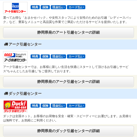
特典
保険
現金払い
カード払い
選べてお得な「おまかせパック」や女性スタッフにより女性のためのお引越「レディースパッ
ク」など、豊富なメニューと高品質な作業でご満足いただけるサービスを提供いたします。
静岡県発のアート引越センターの詳細
アーク引越センター
特典
保険
現金払い
カード払い
アーク引越センターでは、お客様に新しい生活を快適にスタートして頂けるお引越しサービ
ス”ちゃんとしたお引越し”をご提供しております。
静岡県発のアーク引越センターの詳細
ダック引越センター
特典
保険
現金払い
カード払い
ダックは全国ネット。お客様のお荷物を安全・確実・スピーディーにお運びします。お見積り
は無料です。お気軽にご利用ください。
静岡県発のダック引越センターの詳細