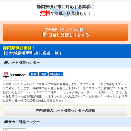
静岡県伊豆市に対応する業者に
無料
で簡単一括見積もり！
完全無料！かんたん依頼！
引越し見積もりをする
静岡県伊豆市発！
地域密着型引越し業者一覧！
ハート引越センター
特典
保険
現金払い
全国ネットだから安心！ ご単身～ご家族のお引越しまで、まごころサービスと豊富なオプショ
ンで対応いたします。 事務所のお引越しもお任せ下さい！ 専門スタッフが最適なプランをご
提案いたします。 ハートのエコニコ活動！ ・リサイクルショップ「ハートガレージ」では、お
引越し時の不用品を有効利用。 ・地球にやさしい天然ガストラックを導入！ ・チャレンジ２５
に参加。社内外での温暖化防止に取り組みます！
静岡県発のハート引越センターの詳細
サカイ引越センター