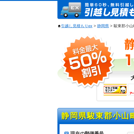
引越し見積もりex
>
静岡県
> 駿東郡小
静岡県駿東郡小山
現在の郵便番号