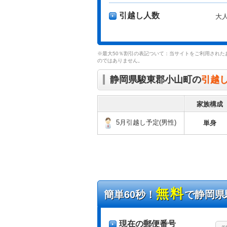
引越し人数
大
※最大50％割引の表記ついて：当サイトをご利用された
のではありません。
静岡県駿東郡小山町の
引越
家族構成
5月引越し予定(男性)
単身
無料
簡単60秒！
で静岡県
現在の郵便番号