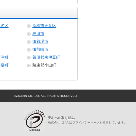
浜名区
浜松市天竜区
島田市
御殿場市
御前崎市
河津町
賀茂郡南伊豆町
長泉町
駿東郡小山町
©ZIGExN Co., Ltd. ALL RIGHTS RESERVED.
プライバシーマーク
安心への取り組み
株式会社じげんはプライバシーマークを取得しています。