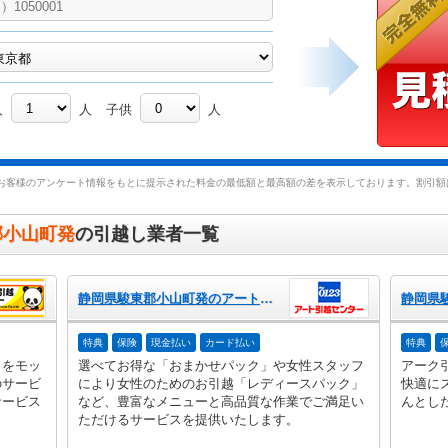
人
人
子供
人
お客様のアンケート情報をもとに提示された料金の最低額と最高額の差を表示しております。割引額は
郡小山町発
の引越し業者一覧
静岡県駿東郡小山町発のアート引越センター
特典
保険
現金払い
カード払い
特典
」をモッ
選べてお得な「おまかせパック」や女性スタッフ
アーク
のサービ
により女性のためのお引越「レディースパック」
快適に
サービス
など、豊富なメニューと高品質な作業でご満足い
んとし
ただけるサービスを提供いたします。