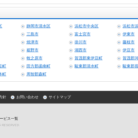
区
静岡市清水区
浜松市中央区
浜松市
三島市
富士宮市
伊東市
焼津市
掛川市
藤枝市
裾野市
湖西市
伊豆市
牧之原市
賀茂郡東伊豆町
賀茂郡
豆町
田方郡函南町
駿東郡清水町
駿東郡
本町
周智郡森町
方針
お問い合わせ
サイトマップ
ービス一覧
TS RESERVED.