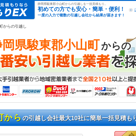
引越し見積もりex
静岡県駿東郡小山町からの引越しを一括見積もり。
初めての方でも安心・簡単・便利！
一度の入力で複数の引越し会社から結果が届きます！
山町からの引越し
静岡県駿東郡小山町
からの
町から
の引越し会社最大10社に簡単一括見積も