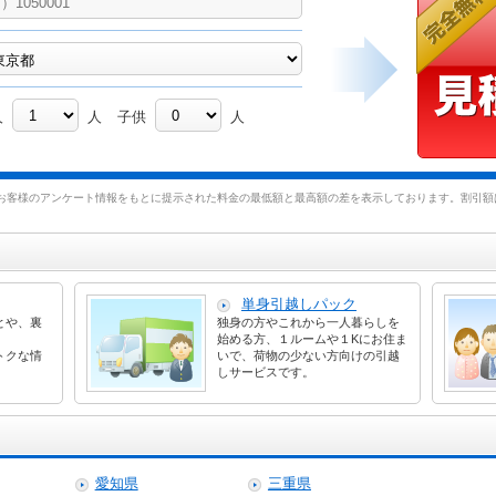
人
人
子供
人
お客様のアンケート情報をもとに提示された料金の最低額と最高額の差を表示しております。割引額は
単身引越しパック
とや、裏
独身の方やこれから一人暮らしを
始める方、１ルームや１Kにお住ま
トクな情
いで、荷物の少ない方向けの引越
しサービスです。
愛知県
三重県