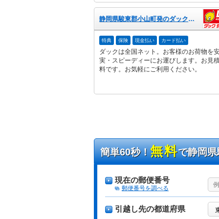
静岡県駿東郡小山町発のダック引越センター
特典
保険
現金払い
カード払い
ダックは全国ネット。お客様のお荷物を
実・スピーディーにお運びします。お見
料です。お気軽にご利用ください。
無料
簡単60秒！
で静岡県
現在の郵便番号
郵便番号を調べる
引越し先の都道府県