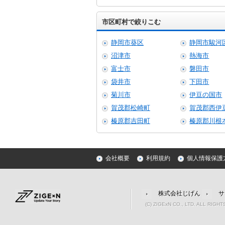
市区町村で絞りこむ
静岡市葵区
静岡市駿河
沼津市
熱海市
富士市
磐田市
袋井市
下田市
菊川市
伊豆の国市
賀茂郡松崎町
賀茂郡西伊
榛原郡吉田町
榛原郡川根
会社概要
利用規約
個人情報保護
株式会社じげん
サ
(C) ZIGExN CO., LTD. ALL RIGH