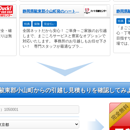
静岡県駿東郡小山町発のハート引越センター
特典
特典
保険
現金払い
「まご
安全・確
全国ネットだから安心！ ご単身～ご家族のお引越
心・丁
積りは無
しまで、まごころサービスと豊富なオプションで
目指す
対応いたします。 事務所のお引越しもお任せ下さ
場では、
い！ 専門スタッフが最適なプラ...
駿東郡小山町からの引越し見積もりを確認してみ