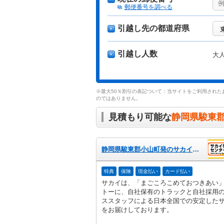
郵便番号を調べる
引越し先の都道府県
引越し人数
大
※最大50％割引の表記ついて：当サイトをご利用された
のではありません。
見積もり可能な
静岡県駿東
静岡県駿東郡小山町発のサカイ引越センター
特典
保険
現金払い
カード払い
サカイは、「まごころこめておつきあい
トーに、自社保有のトラックと自社採用
ススタッフによる日本全国での安定した
をお届けしております。