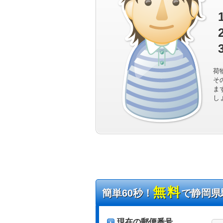
荷
そ
ま
し
無料
簡単60秒！
で静岡県
現在の郵便番号