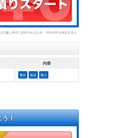
引越し条件に依存されるため、50%OFFを保証するも
内容
搬出
輸送
搬入
よう！