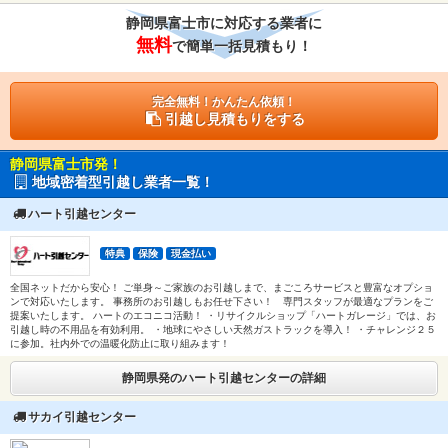
静岡県富士市に対応する業者に
無料
で簡単一括見積もり！
完全無料！かんたん依頼！
引越し見積もりをする
静岡県富士市発！
地域密着型引越し業者一覧！
ハート引越センター
特典
保険
現金払い
全国ネットだから安心！ ご単身～ご家族のお引越しまで、まごころサービスと豊富なオプショ
ンで対応いたします。 事務所のお引越しもお任せ下さい！ 専門スタッフが最適なプランをご
提案いたします。 ハートのエコニコ活動！ ・リサイクルショップ「ハートガレージ」では、お
引越し時の不用品を有効利用。 ・地球にやさしい天然ガストラックを導入！ ・チャレンジ２５
に参加。社内外での温暖化防止に取り組みます！
静岡県発のハート引越センターの詳細
サカイ引越センター