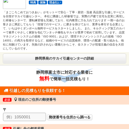
特典
保険
現金払い
「まごころこめておつきあい」がモットーで安心・丁寧・親切・迅速 高品質な引越しサービス
を目指すサカイ引越センター。 本社に隣接した研修場では、実際の戸建て住宅を忠実に再現し
た研修センターで、運転練習場も完備しており、社内教育に力を入れております 一期一会のお
客さまに満足してもらう「現場でのサービス」に磨きを掛けており、業界を牽引する企業とし
て、いちはやくダンボール無料サービスをスタートしました。 また、キルティング加工のカバ
ーで素早くやさしく家財を包むワンタッチ梱包もサカイが業界で初めて採用しています。 品質
マネジメントシステムの規格「ISO 9001」および、環境マネジメントシステムの規格「ISO
14001」の両方を取得するなど、組織やサービスの品質維持、環境への配慮・取り組みも、他
社に先駆けています。失敗の許されない運搬だからこそ、全スタッフが現場主義の信念を大切
にしているのです。
静岡県発のサカイ引越センターの詳細
静岡県富士市に対応する業者に
無料
で簡単一括見積もり！
引越しの見積もりを依頼する！
現在のご住所の郵便番号
必須
〒
郵便番号を住所から調べる
引越し先の都道府県
必須