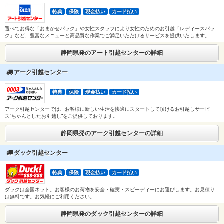
特典
保険
現金払い
カード払い
選べてお得な「おまかせパック」や女性スタッフにより女性のためのお引越「レディースパッ
ク」など、豊富なメニューと高品質な作業でご満足いただけるサービスを提供いたします。
静岡県発のアート引越センターの詳細
アーク引越センター
特典
保険
現金払い
カード払い
アーク引越センターでは、お客様に新しい生活を快適にスタートして頂けるお引越しサービ
ス”ちゃんとしたお引越し”をご提供しております。
静岡県発のアーク引越センターの詳細
ダック引越センター
特典
保険
現金払い
カード払い
ダックは全国ネット。お客様のお荷物を安全・確実・スピーディーにお運びします。お見積り
は無料です。お気軽にご利用ください。
静岡県発のダック引越センターの詳細