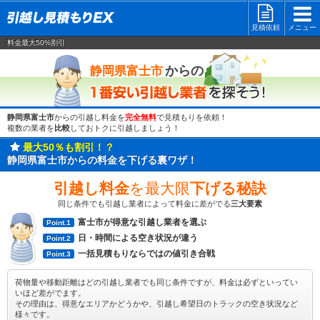
見積依頼
メニュー
料金最大50%割引
一番安い
からの
静岡県富士市
静岡県富士市
からの引越し料金を
完全無料
で見積もりを依頼！
複数の業者を
比較
しておトクに引越しましょう！
最大50％も割引！？
静岡県富士市からの料金を下げる裏ワザ！
引越し料金
を最大限
下げる秘訣
同じ条件でも引越し業者によって料金に差がでる
三大要素
富士市が得意な引越し業者を選ぶ
Point.1
日・時間による空き状況が違う
Point.2
一括見積もりならではの値引き合戦
Point.3
荷物量や移動距離はどの引越し業者でも同じ条件ですが、料金は必ずといってい
いほど差がでます。
その理由は、得意なエリアかどうかや、引越し希望日のトラックの空き状況など
様々です。