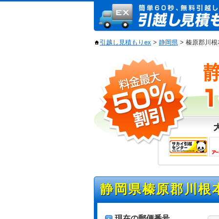
引越し見積もりex
>
静岡県
> 榛原郡川
静岡県榛原郡川根
現在の郵便番号