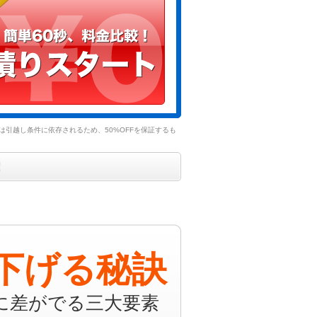
引越し条件に依存されるため、50%OFFを保証するも
！
下げる秘訣
に差がでる三大要素