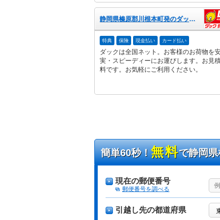
静岡県榛原郡川根本町発のダック引越センター
特典
保険
現金払い
カード払い
ダックは全国ネット。お客様のお荷物を
実・スピーディーにお運びします。お見
料です。お気軽にご利用ください。
無料
簡単60秒！
で静岡県
現在の郵便番号
郵便番号を調べる
引越し先の都道府県