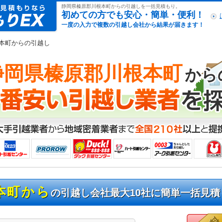
引越し見積もりex
静岡県榛原郡川根本町からの引越しを一括見積もり。
初めての方でも安心・簡単・便利！
一度の入力で複数の引越し会社から結果が届きます！
根本町からの引越し
静岡県榛原郡川根本町
から
本町から
の引越し会社最大10社に簡単一括見積