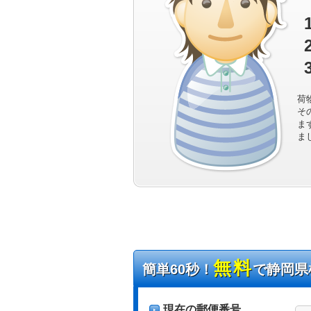
荷
そ
ま
ま
無料
簡単60秒！
で静岡県
現在の郵便番号