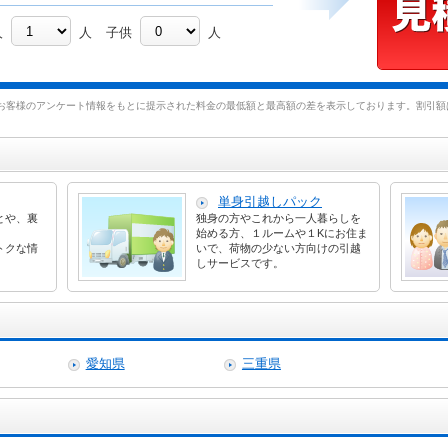
人
人
子供
人
お客様のアンケート情報をもとに提示された料金の最低額と最高額の差を表示しております。割引額は
単身引越しパック
とや、裏
独身の方やこれから一人暮らしを
始める方、１ルームや１Kにお住ま
トクな情
いで、荷物の少ない方向けの引越
しサービスです。
愛知県
三重県