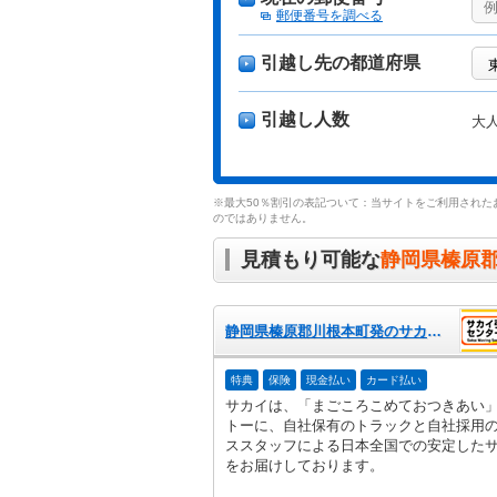
郵便番号を調べる
引越し先の都道府県
引越し人数
大
※最大50％割引の表記ついて：当サイトをご利用された
のではありません。
見積もり可能な
静岡県榛原
静岡県榛原郡川根本町発のサカイ引越センター
特典
保険
現金払い
カード払い
サカイは、「まごころこめておつきあい
トーに、自社保有のトラックと自社採用
ススタッフによる日本全国での安定した
をお届けしております。