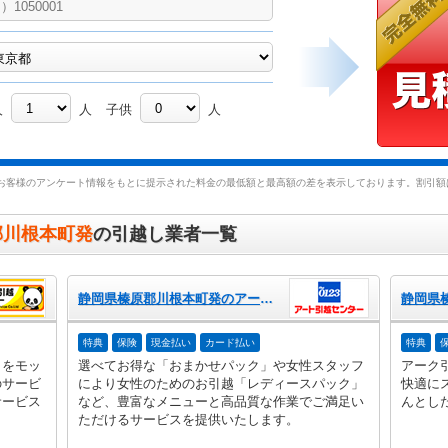
人
人
子供
人
お客様のアンケート情報をもとに提示された料金の最低額と最高額の差を表示しております。割引額は
郡川根本町発
の引越し業者一覧
静岡県榛原郡川根本町発のアート引越センター
特典
保険
現金払い
カード払い
特典
」をモッ
選べてお得な「おまかせパック」や女性スタッフ
アーク
のサービ
により女性のためのお引越「レディースパック」
快適に
サービス
など、豊富なメニューと高品質な作業でご満足い
んとし
ただけるサービスを提供いたします。