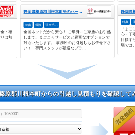
静岡県榛原郡川根本町発のハート引越センター
特典
特典
保険
現金払い
「まご
安全・確
全国ネットだから安心！ ご単身～ご家族のお引越
心・丁
積りは無
しまで、まごころサービスと豊富なオプションで
目指す
対応いたします。 事務所のお引越しもお任せ下さ
場では、
い！ 専門スタッフが最適なプラ...
榛原郡川根本町からの引越し見積もりを確認して