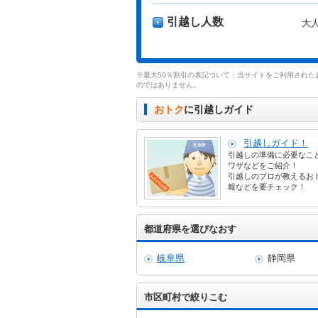
引越し人数
大
※最大50％割引の表記ついて：当サイトをご利用された
のではありません。
おトク
に引越しガイド
引越しガイド！
引越しの準備に必要なこ
ワザなどをご紹介！
引越しのプロが教えるお
報などを要チェック！
都道府県を選びなおす
岐阜県
静岡県
市区町村で絞りこむ