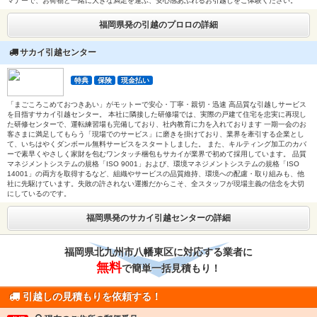
マナーで、お荷物と一緒に大きな満足を運ぶ、安心感あふれるお引越しをご体験ください。
福岡県発の引越のプロロの詳細
サカイ引越センター
特典
保険
現金払い
「まごころこめておつきあい」がモットーで安心・丁寧・親切・迅速 高品質な引越しサービス
を目指すサカイ引越センター。 本社に隣接した研修場では、実際の戸建て住宅を忠実に再現し
た研修センターで、運転練習場も完備しており、社内教育に力を入れております 一期一会のお
客さまに満足してもらう「現場でのサービス」に磨きを掛けており、業界を牽引する企業とし
て、いちはやくダンボール無料サービスをスタートしました。 また、キルティング加工のカバ
ーで素早くやさしく家財を包むワンタッチ梱包もサカイが業界で初めて採用しています。 品質
マネジメントシステムの規格「ISO 9001」および、環境マネジメントシステムの規格「ISO
14001」の両方を取得するなど、組織やサービスの品質維持、環境への配慮・取り組みも、他
社に先駆けています。失敗の許されない運搬だからこそ、全スタッフが現場主義の信念を大切
にしているのです。
福岡県発のサカイ引越センターの詳細
福岡県北九州市八幡東区に対応する業者に
無料
で簡単一括見積もり！
引越しの見積もりを依頼する！