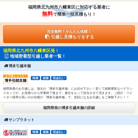
福岡県北九州市八幡東区に対応する業者に
無料
で簡単一括見積もり！
完全無料！かんたん依頼！
引越し見積もりをする
福岡県北九州市八幡東区発！
地域密着型引越し業者一覧！
博多引越本舗
特典
保険
現金払い
福岡発着のお引越しは、地元の「博多引越本舗」にお任せ下さい！若くて経験豊富なベテラン
スタッフが、お見積りから作業終了後まで、責任をもって担当させて頂きます。ご紹介・リピ
ーター様率が高いのが自慢の「博多引越本舗」で、笑顔になるお引越しをご体験下さい！！
福岡県発の博多引越本舗の詳細
サンプラネット
特典
保険
現金払い