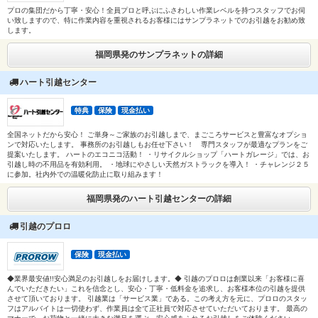
プロの集団だから丁寧・安心！全員プロと呼ぶにふさわしい作業レベルを持つスタッフでお伺
い致しますので、特に作業内容を重視されるお客様にはサンプラネットでのお引越をお勧め致
します。
福岡県発のサンプラネットの詳細
ハート引越センター
特典
保険
現金払い
全国ネットだから安心！ ご単身～ご家族のお引越しまで、まごころサービスと豊富なオプショ
ンで対応いたします。 事務所のお引越しもお任せ下さい！ 専門スタッフが最適なプランをご
提案いたします。 ハートのエコニコ活動！ ・リサイクルショップ「ハートガレージ」では、お
引越し時の不用品を有効利用。 ・地球にやさしい天然ガストラックを導入！ ・チャレンジ２５
に参加。社内外での温暖化防止に取り組みます！
福岡県発のハート引越センターの詳細
引越のプロロ
保険
現金払い
◆業界最安値!!安心満足のお引越しをお届けします。◆ 引越のプロロは創業以来「お客様に喜
んでいただきたい」これを信念とし、安心・丁寧・低料金を追求し、お客様本位の引越を提供
させて頂いております。 引越業は「サービス業」である。この考え方を元に、プロロのスタッ
フはアルバイトは一切使わず、作業員は全て正社員で対応させていただいております。 最高の