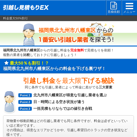
見積依頼
メニュー
料金最大50%割引
一番安い
からの
福岡県北九州市八幡東区
福岡県北九州市八幡東区
からの引越し料金を
完全無料
で見積もりを依頼！
複数の業者を
比較
しておトクに引越しましょう！
最大50％も割引！？
福岡県北九州市八幡東区からの料金を下げる裏ワザ！
引越し料金
を最大限
下げる秘訣
同じ条件でも引越し業者によって料金に差がでる
三大要素
北九州市八幡東区が得意な引越し業者を選ぶ
Point.1
日・時間による空き状況が違う
Point.2
一括見積もりならではの値引き合戦
Point.3
荷物量や移動距離はどの引越し業者でも同じ条件ですが、料金は必ずといってい
いほど差がでます。
その理由は、得意なエリアかどうかや、引越し希望日のトラックの空き状況など
様々です。