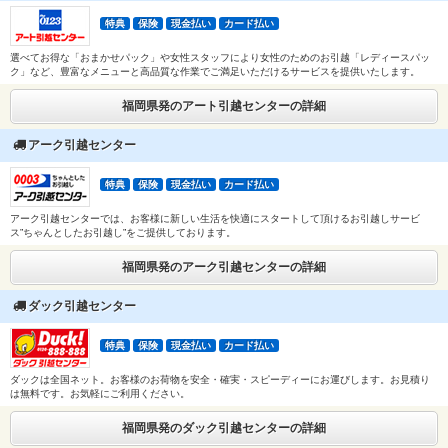
特典
保険
現金払い
カード払い
選べてお得な「おまかせパック」や女性スタッフにより女性のためのお引越「レディースパッ
ク」など、豊富なメニューと高品質な作業でご満足いただけるサービスを提供いたします。
福岡県発のアート引越センターの詳細
アーク引越センター
特典
保険
現金払い
カード払い
アーク引越センターでは、お客様に新しい生活を快適にスタートして頂けるお引越しサービ
ス”ちゃんとしたお引越し”をご提供しております。
福岡県発のアーク引越センターの詳細
ダック引越センター
特典
保険
現金払い
カード払い
ダックは全国ネット。お客様のお荷物を安全・確実・スピーディーにお運びします。お見積り
は無料です。お気軽にご利用ください。
福岡県発のダック引越センターの詳細