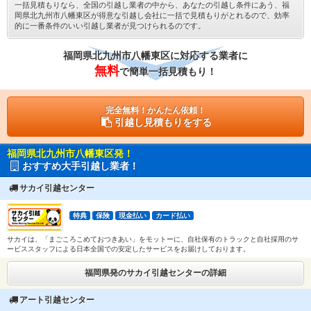
一括見積もりなら、全国の引越し業者の中から、あなたの引越し条件にあう、福
岡県北九州市八幡東区が得意な引越し会社に一括で見積もりがとれるので、効率
的に一番条件のいい引越し業者が見つけられるのです。
福岡県北九州市八幡東区に対応する業者に
無料
で簡単一括見積もり！
完全無料！かんたん依頼！
引越し見積もりをする
福岡県北九州市八幡東区発！
おすすめ大手引越し業者！
サカイ引越センター
特典
保険
現金払い
カード払い
サカイは、「まごころこめておつきあい」をモットーに、自社保有のトラックと自社採用のサ
ービススタッフによる日本全国での安定したサービスをお届けしております。
福岡県発のサカイ引越センターの詳細
アート引越センター