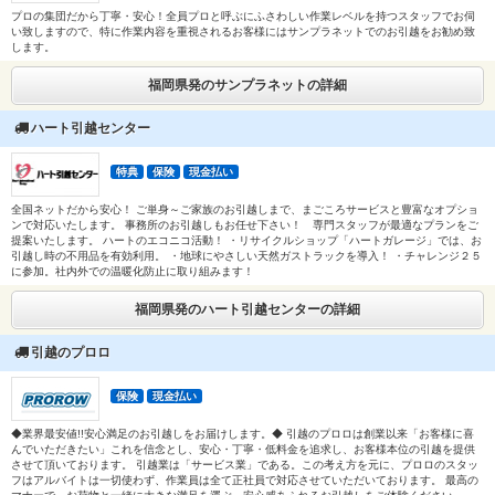
プロの集団だから丁寧・安心！全員プロと呼ぶにふさわしい作業レベルを持つスタッフでお伺
い致しますので、特に作業内容を重視されるお客様にはサンプラネットでのお引越をお勧め致
します。
福岡県発のサンプラネットの詳細
ハート引越センター
特典
保険
現金払い
全国ネットだから安心！ ご単身～ご家族のお引越しまで、まごころサービスと豊富なオプショ
ンで対応いたします。 事務所のお引越しもお任せ下さい！ 専門スタッフが最適なプランをご
提案いたします。 ハートのエコニコ活動！ ・リサイクルショップ「ハートガレージ」では、お
引越し時の不用品を有効利用。 ・地球にやさしい天然ガストラックを導入！ ・チャレンジ２５
に参加。社内外での温暖化防止に取り組みます！
福岡県発のハート引越センターの詳細
引越のプロロ
保険
現金払い
◆業界最安値!!安心満足のお引越しをお届けします。◆ 引越のプロロは創業以来「お客様に喜
んでいただきたい」これを信念とし、安心・丁寧・低料金を追求し、お客様本位の引越を提供
させて頂いております。 引越業は「サービス業」である。この考え方を元に、プロロのスタッ
フはアルバイトは一切使わず、作業員は全て正社員で対応させていただいております。 最高の