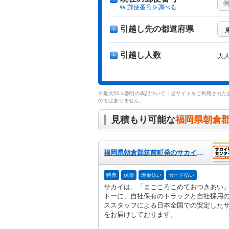
郵便番号を調べる
引越し先の都道府県
引越し人数
大
※最大50％割引の表記ついて：当サイトをご利用された
のではありません。
見積もり可能な
福岡県朝倉
福岡県朝倉郡筑前町発のサカイ引越センター
特典
保険
現金払い
カード払い
サカイは、「まごころこめておつきあい
トーに、自社保有のトラックと自社採用
ススタッフによる日本全国での安定した
をお届けしております。