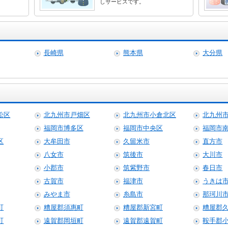
しサービスです。
長崎県
熊本県
大分県
松区
北九州市戸畑区
北九州市小倉北区
北九州
福岡市博多区
福岡市中央区
福岡市
区
大牟田市
久留米市
直方市
八女市
筑後市
大川市
小郡市
筑紫野市
春日市
古賀市
福津市
うきは
みやま市
糸島市
那珂川
町
糟屋郡須惠町
糟屋郡新宮町
糟屋郡
町
遠賀郡岡垣町
遠賀郡遠賀町
鞍手郡