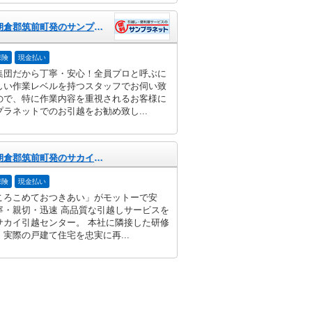
福岡県朝倉郡筑前町発のサンプラネット
保険
現金払い
集団だから丁寧・安心！全員プロと呼ぶに
しい作業レベルを持つスタッフでお伺い致
ので、特に作業内容を重視されるお客様に
プラネットでのお引越をお勧め致し...
福岡県朝倉郡筑前町発のサカイ引越センター
保険
現金払い
ころこめておつきあい」がモットーで安
寧・親切・迅速 高品質な引越しサービスを
サカイ引越センター。 本社に隣接した研修
実際の戸建て住宅を忠実に再...