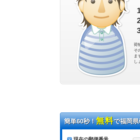
荷
そ
ま
し
無料
簡単60秒！
で福岡県
現在の郵便番号