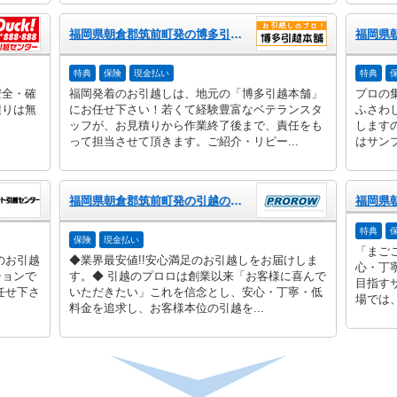
福岡県朝倉郡筑前町発の博多引越本舗
特典
保険
現金払い
特典
安全・確
福岡発着のお引越しは、地元の「博多引越本舗」
プロの
積りは無
にお任せ下さい！若くて経験豊富なベテランスタ
ふさわ
ッフが、お見積りから作業終了後まで、責任をも
します
って担当させて頂きます。ご紹介・リピー...
はサン
福岡県朝倉郡筑前町発の引越のプロロ
特典
保険
現金払い
「まご
のお引越
◆業界最安値!!安心満足のお引越しをお届けしま
心・丁
ションで
す。◆ 引越のプロロは創業以来「お客様に喜んで
目指す
任せ下さ
いただきたい」これを信念とし、安心・丁寧・低
場では、
料金を追求し、お客様本位の引越を...