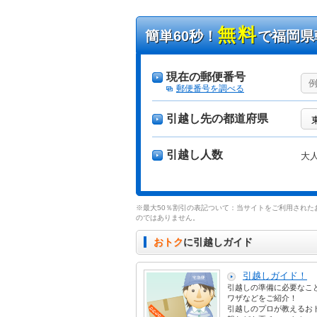
無料
簡単60秒！
で福岡県
現在の郵便番号
郵便番号を調べる
引越し先の都道府県
引越し人数
大
※最大50％割引の表記ついて：当サイトをご利用された
のではありません。
おトク
に引越しガイド
引越しガイド！
引越しの準備に必要なこ
ワザなどをご紹介！
引越しのプロが教えるお