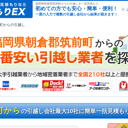
引越し見積もりex
福岡県朝倉郡筑前町からの引越しを一括見積もり。
初めての方でも安心・簡単・便利！
一度の入力で複数の引越し会社から結果が届きます！
前町からの引越し
福岡県朝倉郡筑前町
からの
町から
の引越し会社最大10社に簡単一括見積も