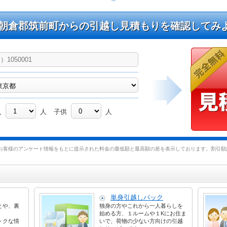
朝倉郡筑前町からの引越し見積もりを確認してみ
人
人
子供
人
お客様のアンケート情報をもとに提示された料金の最低額と最高額の差を表示しております。割引額は
単身引越しパック
とや、裏
独身の方やこれから一人暮らしを
始める方、１ルームや１Kにお住ま
トクな情
いで、荷物の少ない方向けの引越