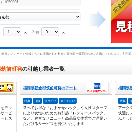
人
人
子供
人
お客様のアンケート情報をもとに提示された料金の最低額と最高額の差を表示しております。割引額は
郡筑前町発
の引越し業者一覧
福岡県朝倉郡筑前町発のアート引越センター
特典
保険
現金払い
カード払い
特典
」をモッ
選べてお得な「おまかせパック」や女性スタッフ
アーク
のサービ
により女性のためのお引越「レディースパック」
快適に
サービス
など、豊富なメニューと高品質な作業でご満足い
んとし
ただけるサービスを提供いたします。