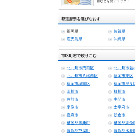
報などを要チェック！
都道府県を選びなおす
福岡県
佐賀県
鹿児島県
沖縄県
市区町村で絞りこむ
北九州市門司区
北九州市若
北九州市八幡西区
福岡市東区
福岡市城南区
福岡市早良
田川市
柳川市
豊前市
中間市
宗像市
太宰府市
嘉麻市
朝倉市
糟屋郡篠栗町
糟屋郡志免
遠賀郡芦屋町
遠賀郡水巻