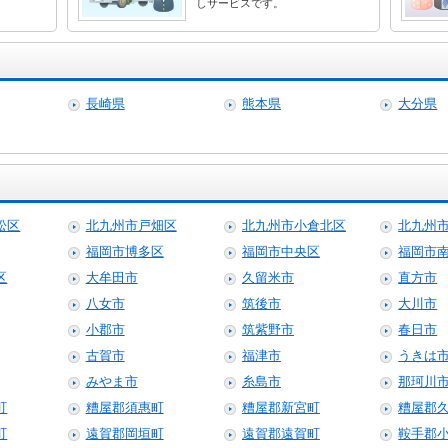
しサービスです。
長崎県
熊本県
大分県
松区
北九州市戸畑区
北九州市小倉北区
北九州
福岡市博多区
福岡市中央区
福岡市
区
大牟田市
久留米市
直方市
八女市
筑後市
大川市
小郡市
筑紫野市
春日市
古賀市
福津市
うきは
みやま市
糸島市
那珂川
町
糟屋郡須惠町
糟屋郡新宮町
糟屋郡
町
遠賀郡岡垣町
遠賀郡遠賀町
鞍手郡