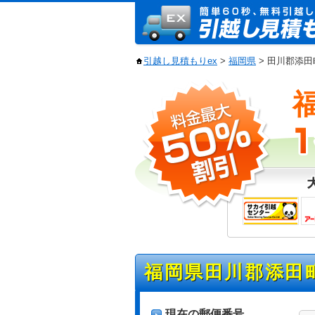
引越し見積もりex
>
福岡県
> 田川郡添
福岡県田川郡添田
現在の郵便番号