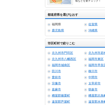
報などを要チェック！
都道府県を選びなおす
福岡県
佐賀県
鹿児島県
沖縄県
市区町村で絞りこむ
北九州市門司区
北九州市若
北九州市八幡西区
福岡市東区
福岡市城南区
福岡市早良
田川市
柳川市
豊前市
中間市
宗像市
太宰府市
嘉麻市
朝倉市
糟屋郡篠栗町
糟屋郡志免
遠賀郡芦屋町
遠賀郡水巻