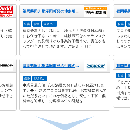
福岡県田川郡添田町発の博多引越本舗
特典
保険
現金払い
特典
安全・確
福岡発着のお引越しは、地元の「博多引越本舗」
プロの
積りは無
にお任せ下さい！若くて経験豊富なベテランスタ
ふさわ
ッフが、お見積りから作業終了後まで、責任をも
します
って担当させて頂きます。ご紹介・リピー...
はサン
福岡県田川郡添田町発の引越のプロロ
特典
保険
現金払い
「まご
のお引越
◆業界最安値!!安心満足のお引越しをお届けしま
心・丁
ションで
す。◆ 引越のプロロは創業以来「お客様に喜んで
目指す
任せ下さ
いただきたい」これを信念とし、安心・丁寧・低
場では、
料金を追求し、お客様本位の引越を...