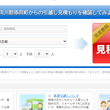
田川郡添田町からの引越し見積もりを確認してみ
人
人
子供
人
お客様のアンケート情報をもとに提示された料金の最低額と最高額の差を表示しております。割引額は
単身引越しパック
とや、裏
独身の方やこれから一人暮らしを
始める方、１ルームや１Kにお住ま
トクな情
いで、荷物の少ない方向けの引越