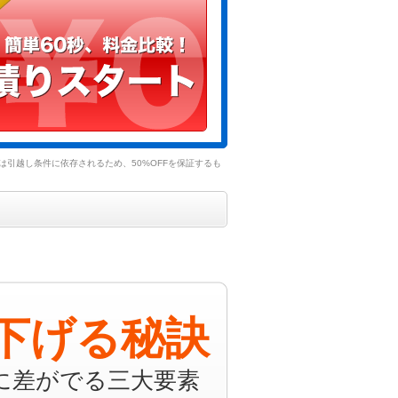
引越し条件に依存されるため、50%OFFを保証するも
下げる秘訣
に差がでる三大要素