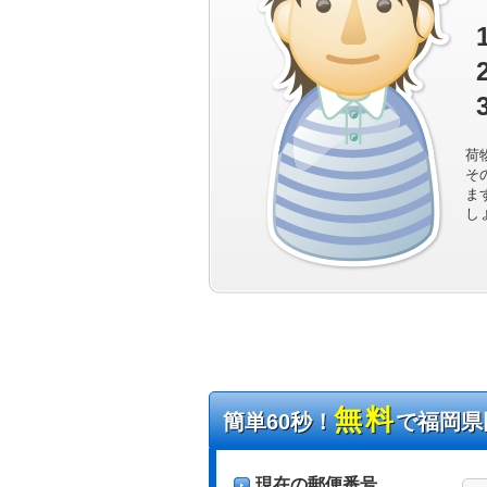
荷
そ
ま
し
無料
簡単60秒！
で福岡県
現在の郵便番号