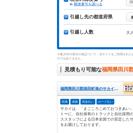
郵便番号を調べる
引越し先の都道府県
引越し人数
大
※最大50％割引の表記ついて：当サイトをご利用された
のではありません。
見積もり可能な
福岡県田川
福岡県田川郡添田町発のサカイ引越センター
特典
保険
現金払い
カード払い
サカイは、「まごころこめておつきあい
トーに、自社保有のトラックと自社採用
ススタッフによる日本全国での安定した
をお届けしております。