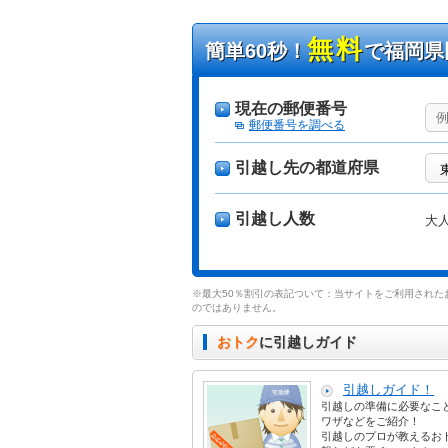
無料
簡単60秒！
で福岡県
現在の郵便番号
郵便番号を調べる
引越し先の都道府県
引越し人数
大
※最大50％割引の表記ついて：当サイトをご利用された
のではありません。
おトク
に引越しガイド
引越しガイド！
引越しの準備に必要なこ
ワザなどをご紹介！
引越しのプロが教えるお