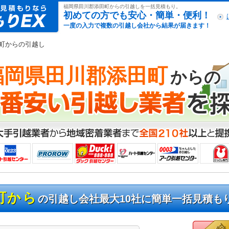
引越し見積もりex
福岡県田川郡添田町からの引越しを一括見積もり。
初めての方でも安心・簡単・便利！
一度の入力で複数の引越し会社から結果が届きます！
田町からの引越し
福岡県田川郡添田町
からの
町から
の引越し会社最大10社に簡単一括見積も