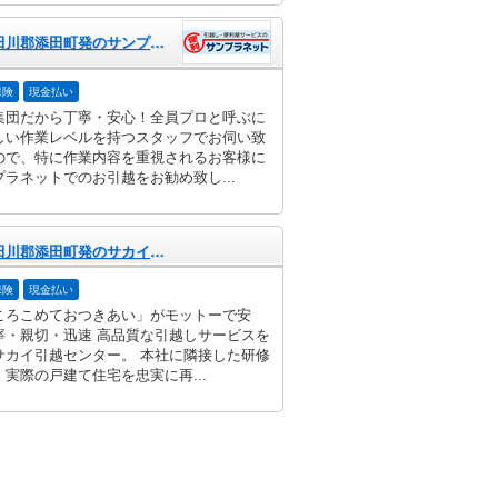
福岡県田川郡添田町発のサンプラネット
保険
現金払い
集団だから丁寧・安心！全員プロと呼ぶに
しい作業レベルを持つスタッフでお伺い致
ので、特に作業内容を重視されるお客様に
プラネットでのお引越をお勧め致し...
福岡県田川郡添田町発のサカイ引越センター
保険
現金払い
ころこめておつきあい」がモットーで安
寧・親切・迅速 高品質な引越しサービスを
サカイ引越センター。 本社に隣接した研修
実際の戸建て住宅を忠実に再...