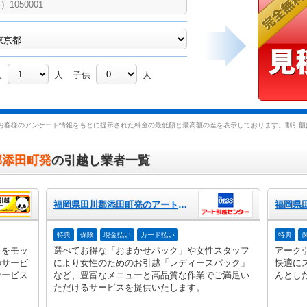
人
人
子供
人
お客様のアンケート情報をもとに提示された料金の最低額と最高額の差を表示しております。割引額は
郡添田町発
の引越し業者一覧
福岡県田川郡添田町発のアート引越センター
特典
保険
現金払い
カード払い
特典
」をモッ
選べてお得な「おまかせパック」や女性スタッフ
アーク
のサービ
により女性のためのお引越「レディースパック」
快適に
サービス
など、豊富なメニューと高品質な作業でご満足い
んとし
ただけるサービスを提供いたします。