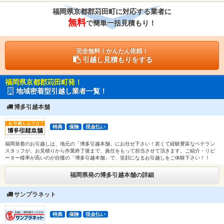
福岡県京都郡苅田町に対応する業者に
無料
で簡単一括見積もり！
完全無料！かんたん依頼！
引越し見積もりをする
福岡県京都郡苅田町発！
地域密着型引越し業者一覧！
博多引越本舗
特典
保険
現金払い
福岡発着のお引越しは、地元の「博多引越本舗」にお任せ下さい！若くて経験豊富なベテラン
スタッフが、お見積りから作業終了後まで、責任をもって担当させて頂きます。ご紹介・リピ
ーター様率が高いのが自慢の「博多引越本舗」で、笑顔になるお引越しをご体験下さい！！
福岡県発の博多引越本舗の詳細
サンプラネット
特典
保険
現金払い