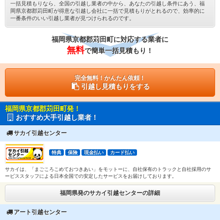
一括見積もりなら、全国の引越し業者の中から、あなたの引越し条件にあう、福
岡県京都郡苅田町が得意な引越し会社に一括で見積もりがとれるので、効率的に
一番条件のいい引越し業者が見つけられるのです。
福岡県京都郡苅田町に対応する業者に
無料
で簡単一括見積もり！
完全無料！かんたん依頼！
引越し見積もりをする
福岡県京都郡苅田町発！
おすすめ大手引越し業者！
サカイ引越センター
特典
保険
現金払い
カード払い
サカイは、「まごころこめておつきあい」をモットーに、自社保有のトラックと自社採用のサ
ービススタッフによる日本全国での安定したサービスをお届けしております。
福岡県発のサカイ引越センターの詳細
アート引越センター