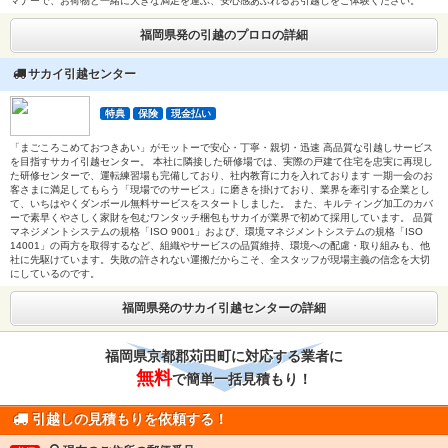
マナーで、お荷物と一緒に大きな満足を運ぶ、安心感あふれるお引越しをご体験ください。
福岡県発の引越のプロロの詳細
サカイ引越センター
特典
保険
現金払い
「まごころこめておつきあい」がモットーで安心・丁寧・親切・迅速 高品質な引越しサービス
を目指すサカイ引越センター。 本社に隣接した研修場では、実際の戸建て住宅を忠実に再現し
た研修センターで、運転練習場も完備しており、社内教育に力を入れております 一期一会のお
客さまに満足してもらう「現場でのサービス」に磨きを掛けており、業界を牽引する企業とし
て、いちはやくダンボール無料サービスをスタートしました。 また、キルティング加工のカバ
ーで素早くやさしく家財を包むワンタッチ梱包もサカイが業界で初めて採用しています。 品質
マネジメントシステムの規格「ISO 9001」および、環境マネジメントシステムの規格「ISO
14001」の両方を取得するなど、組織やサービスの品質維持、環境への配慮・取り組みも、他
社に先駆けています。失敗の許されない運搬だからこそ、全スタッフが現場主義の信念を大切
にしているのです。
福岡県発のサカイ引越センターの詳細
福岡県京都郡苅田町に対応する業者に
無料
で簡単一括見積もり！
引越しの見積もりを依頼する！