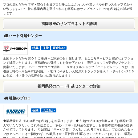
プロの集団だから丁寧・安心！全員プロと呼ぶにふさわしい作業レベルを持つスタッフでお伺
い致しますので、特に作業内容を重視されるお客様にはサンプラネットでのお引越をお勧め致
します。
福岡県発のサンプラネットの詳細
ハート引越センター
特典
保険
現金払い
全国ネットだから安心！ ご単身～ご家族のお引越しまで、まごころサービスと豊富なオプショ
ンで対応いたします。 事務所のお引越しもお任せ下さい！ 専門スタッフが最適なプランをご
提案いたします。 ハートのエコニコ活動！ ・リサイクルショップ「ハートガレージ」では、お
引越し時の不用品を有効利用。 ・地球にやさしい天然ガストラックを導入！ ・チャレンジ２５
に参加。社内外での温暖化防止に取り組みます！
福岡県発のハート引越センターの詳細
引越のプロロ
保険
現金払い
◆業界最安値!!安心満足のお引越しをお届けします。◆ 引越のプロロは創業以来「お客様に喜
んでいただきたい」これを信念とし、安心・丁寧・低料金を追求し、お客様本位の引越を提供
させて頂いております。 引越業は「サービス業」である。この考え方を元に、プロロのスタッ
フはアルバイトは一切使わず、作業員は全て正社員で対応させていただいております。 最高の