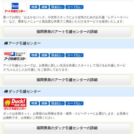
特典
保険
現金払い
カード払い
選べてお得な「おまかせパック」や女性スタッフにより女性のためのお引越「レディースパッ
ク」など、豊富なメニューと高品質な作業でご満足いただけるサービスを提供いたします。
福岡県発のアート引越センターの詳細
アーク引越センター
特典
保険
現金払い
カード払い
アーク引越センターでは、お客様に新しい生活を快適にスタートして頂けるお引越しサービ
ス”ちゃんとしたお引越し”をご提供しております。
福岡県発のアーク引越センターの詳細
ダック引越センター
特典
保険
現金払い
カード払い
ダックは全国ネット。お客様のお荷物を安全・確実・スピーディーにお運びします。お見積り
は無料です。お気軽にご利用ください。
福岡県発のダック引越センターの詳細