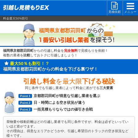
見積依頼
メニュー
料金最大50%割引
一番安い
からの
福岡県京都郡苅田町
福岡県京都郡苅田町
からの引越し料金を
完全無料
で見積もりを依頼！
複数の業者を
比較
しておトクに引越しましょう！
最大50％も割引！？
福岡県京都郡苅田町からの料金を下げる裏ワザ！
引越し料金
を最大限
下げる秘訣
同じ条件でも引越し業者によって料金に差がでる
三大要素
京都郡苅田町が得意な引越し業者を選ぶ
Point.1
日・時間による空き状況が違う
Point.2
一括見積もりならではの値引き合戦
Point.3
荷物量や移動距離はどの引越し業者でも同じ条件ですが、料金は必ずといってい
いほど差がでます。
その理由は、得意なエリアかどうかや、引越し希望日のトラックの空き状況など
様々です。