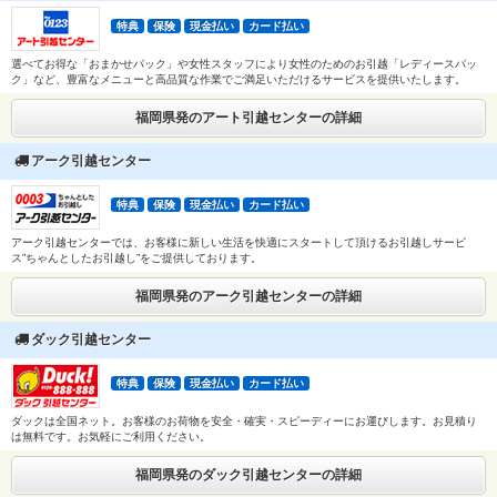
特典
保険
現金払い
カード払い
選べてお得な「おまかせパック」や女性スタッフにより女性のためのお引越「レディースパッ
ク」など、豊富なメニューと高品質な作業でご満足いただけるサービスを提供いたします。
福岡県発のアート引越センターの詳細
アーク引越センター
特典
保険
現金払い
カード払い
アーク引越センターでは、お客様に新しい生活を快適にスタートして頂けるお引越しサービ
ス”ちゃんとしたお引越し”をご提供しております。
福岡県発のアーク引越センターの詳細
ダック引越センター
特典
保険
現金払い
カード払い
ダックは全国ネット。お客様のお荷物を安全・確実・スピーディーにお運びします。お見積り
は無料です。お気軽にご利用ください。
福岡県発のダック引越センターの詳細