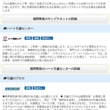
プロの集団だから丁寧・安心！全員プロと呼ぶにふさわしい作業レベルを持つスタッフでお伺
い致しますので、特に作業内容を重視されるお客様にはサンプラネットでのお引越をお勧め致
します。
福岡県発のサンプラネットの詳細
ハート引越センター
特典
保険
現金払い
全国ネットだから安心！ ご単身～ご家族のお引越しまで、まごころサービスと豊富なオプショ
ンで対応いたします。 事務所のお引越しもお任せ下さい！ 専門スタッフが最適なプランをご
提案いたします。 ハートのエコニコ活動！ ・リサイクルショップ「ハートガレージ」では、お
引越し時の不用品を有効利用。 ・地球にやさしい天然ガストラックを導入！ ・チャレンジ２５
に参加。社内外での温暖化防止に取り組みます！
福岡県発のハート引越センターの詳細
引越のプロロ
保険
現金払い
◆業界最安値!!安心満足のお引越しをお届けします。◆ 引越のプロロは創業以来「お客様に喜
んでいただきたい」これを信念とし、安心・丁寧・低料金を追求し、お客様本位の引越を提供
させて頂いております。 引越業は「サービス業」である。この考え方を元に、プロロのスタッ
フはアルバイトは一切使わず、作業員は全て正社員で対応させていただいております。 最高の