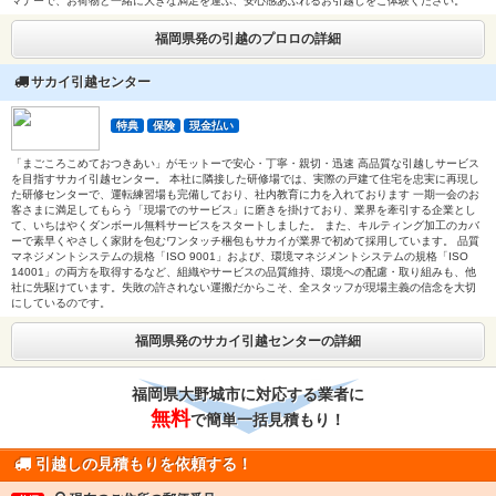
マナーで、お荷物と一緒に大きな満足を運ぶ、安心感あふれるお引越しをご体験ください。
福岡県発の引越のプロロの詳細
サカイ引越センター
特典
保険
現金払い
「まごころこめておつきあい」がモットーで安心・丁寧・親切・迅速 高品質な引越しサービス
を目指すサカイ引越センター。 本社に隣接した研修場では、実際の戸建て住宅を忠実に再現し
た研修センターで、運転練習場も完備しており、社内教育に力を入れております 一期一会のお
客さまに満足してもらう「現場でのサービス」に磨きを掛けており、業界を牽引する企業とし
て、いちはやくダンボール無料サービスをスタートしました。 また、キルティング加工のカバ
ーで素早くやさしく家財を包むワンタッチ梱包もサカイが業界で初めて採用しています。 品質
マネジメントシステムの規格「ISO 9001」および、環境マネジメントシステムの規格「ISO
14001」の両方を取得するなど、組織やサービスの品質維持、環境への配慮・取り組みも、他
社に先駆けています。失敗の許されない運搬だからこそ、全スタッフが現場主義の信念を大切
にしているのです。
福岡県発のサカイ引越センターの詳細
福岡県大野城市に対応する業者に
無料
で簡単一括見積もり！
引越しの見積もりを依頼する！