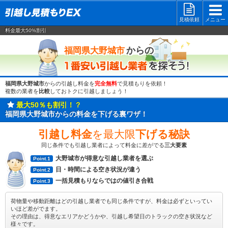
見積依頼
メニュー
料金最大50%割引
一番安い
からの
福岡県大野城市
福岡県大野城市
からの引越し料金を
完全無料
で見積もりを依頼！
複数の業者を
比較
しておトクに引越しましょう！
最大50％も割引！？
福岡県大野城市からの料金を下げる裏ワザ！
引越し料金
を最大限
下げる秘訣
同じ条件でも引越し業者によって料金に差がでる
三大要素
大野城市が得意な引越し業者を選ぶ
Point.1
日・時間による空き状況が違う
Point.2
一括見積もりならではの値引き合戦
Point.3
荷物量や移動距離はどの引越し業者でも同じ条件ですが、料金は必ずといってい
いほど差がでます。
その理由は、得意なエリアかどうかや、引越し希望日のトラックの空き状況など
様々です。