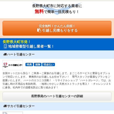
長野県大町市に対応する業者に
無料
で簡単一括見積もり！
完全無料！かんたん依頼！
引越し見積もりをする
長野県大町市発！
地域密着型引越し業者一覧！
ハート引越センター
特典
保険
現金払い
全国ネットだから安心！ ご単身～ご家族のお引越しまで、まごころサービスと豊富なオプショ
ンで対応いたします。 事務所のお引越しもお任せ下さい！ 専門スタッフが最適なプランをご
提案いたします。 ハートのエコニコ活動！ ・リサイクルショップ「ハートガレージ」では、お
引越し時の不用品を有効利用。 ・地球にやさしい天然ガストラックを導入！ ・チャレンジ２５
に参加。社内外での温暖化防止に取り組みます！
長野県発のハート引越センターの詳細
サカイ引越センター