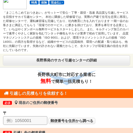
特典
保険
現金払い
「まごころこめておつきあい」がモットーで安心・丁寧・親切・迅速 高品質な引越しサービス
を目指すサカイ引越センター。 本社に隣接した研修場では、実際の戸建て住宅を忠実に再現し
た研修センターで、運転練習場も完備しており、社内教育に力を入れております 一期一会のお
客さまに満足してもらう「現場でのサービス」に磨きを掛けており、業界を牽引する企業とし
て、いちはやくダンボール無料サービスをスタートしました。 また、キルティング加工のカバ
ーで素早くやさしく家財を包むワンタッチ梱包もサカイが業界で初めて採用しています。 品質
マネジメントシステムの規格「ISO 9001」および、環境マネジメントシステムの規格「ISO
14001」の両方を取得するなど、組織やサービスの品質維持、環境への配慮・取り組みも、他
社に先駆けています。失敗の許されない運搬だからこそ、全スタッフが現場主義の信念を大切
にしているのです。
長野県発のサカイ引越センターの詳細
長野県大町市に対応する業者に
無料
で簡単一括見積もり！
引越しの見積もりを依頼する！
現在のご住所の郵便番号
必須
〒
郵便番号を住所から調べる
引越し先の都道府県
必須