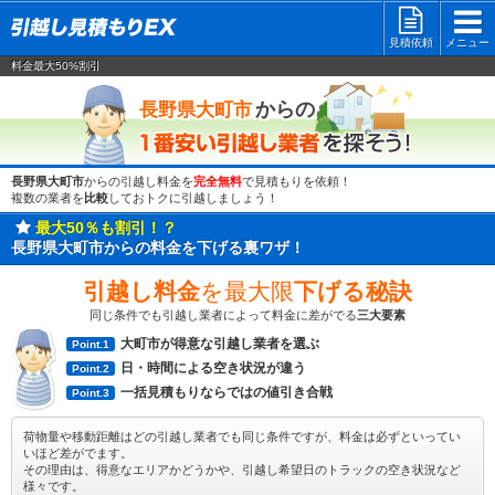
見積依頼
メニュー
料金最大50%割引
一番安い
からの
長野県大町市
長野県大町市
からの引越し料金を
完全無料
で見積もりを依頼！
複数の業者を
比較
しておトクに引越しましょう！
最大50％も割引！？
長野県大町市からの料金を下げる裏ワザ！
引越し料金
を最大限
下げる秘訣
同じ条件でも引越し業者によって料金に差がでる
三大要素
大町市が得意な引越し業者を選ぶ
Point.1
日・時間による空き状況が違う
Point.2
一括見積もりならではの値引き合戦
Point.3
荷物量や移動距離はどの引越し業者でも同じ条件ですが、料金は必ずといってい
いほど差がでます。
その理由は、得意なエリアかどうかや、引越し希望日のトラックの空き状況など
様々です。