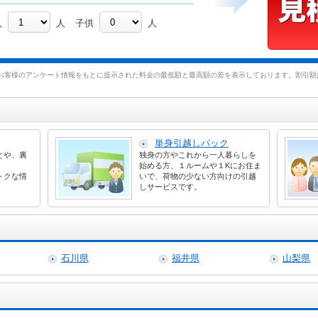
人
人
子供
人
お客様のアンケート情報をもとに提示された料金の最低額と最高額の差を表示しております。割引額は
単身引越しパック
とや、裏
独身の方やこれから一人暮らしを
始める方、１ルームや１Kにお住ま
トクな情
いで、荷物の少ない方向けの引越
しサービスです。
石川県
福井県
山梨県