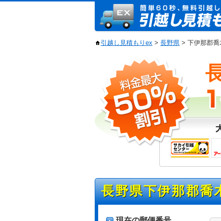
引越し見積もりex
>
長野県
> 下伊那郡
長野県下伊那郡喬
現在の郵便番号