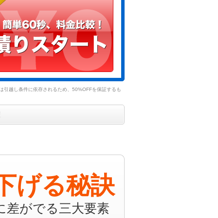
引越し条件に依存されるため、50%OFFを保証するも
！
下げる秘訣
に差がでる三大要素