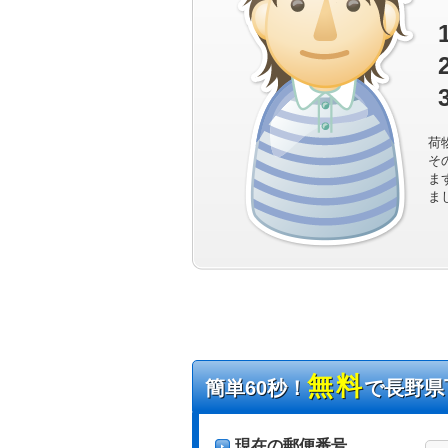
荷
そ
ま
ま
無料
簡単60秒！
で長野県
現在の郵便番号