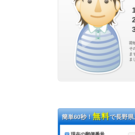
荷
そ
ま
ま
無料
簡単60秒！
で長野県
現在の郵便番号