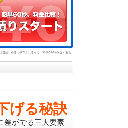
引越し条件に依存されるため、50%OFFを保証するも
！
下げる秘訣
に差がでる三大要素