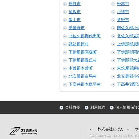
長野市
松本市
須坂市
小諸市
飯山市
茅野市
安曇野市
南佐久郡小
北佐久郡御代田町
北佐久郡立
諏訪郡原村
上伊那郡辰
下伊那郡高森町
下伊那郡阿
下伊那郡豊丘村
下伊那郡大
木曽郡木曽町
東筑摩郡麻
北安曇郡白馬村
北安曇郡小
下高井郡木島平村
下高井郡野
会社概要
利用規約
個人情報保護
株式会社じげん
サ
(C) ZIGExN CO., LTD. ALL RIGH