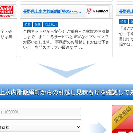
長野県上水内郡飯綱町発のハート引越センター
特典
特典
保険
現金払い
「まご
安全・確
全国ネットだから安心！ ご単身～ご家族のお引越
心・丁
積りは無
しまで、まごころサービスと豊富なオプションで
目指す
対応いたします。 事務所のお引越しもお任せ下さ
場では、
い！ 専門スタッフが最適なプラ...
上水内郡飯綱町からの引越し見積もりを確認して