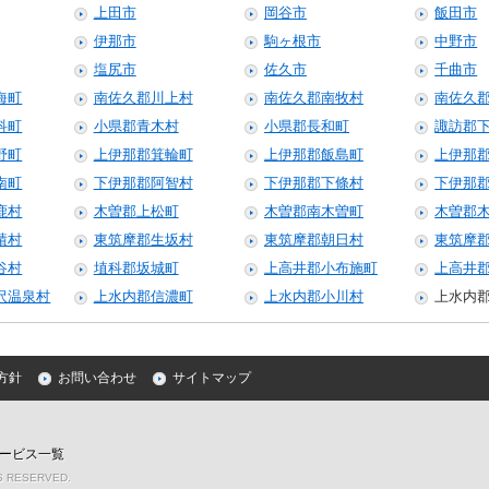
上田市
岡谷市
飯田市
伊那市
駒ヶ根市
中野市
塩尻市
佐久市
千曲市
海町
南佐久郡川上村
南佐久郡南牧村
南佐久
科町
小県郡青木村
小県郡長和町
諏訪郡
野町
上伊那郡箕輪町
上伊那郡飯島町
上伊那
南町
下伊那郡阿智村
下伊那郡下條村
下伊那
鹿村
木曽郡上松町
木曽郡南木曽町
木曽郡
績村
東筑摩郡生坂村
東筑摩郡朝日村
東筑摩
谷村
埴科郡坂城町
上高井郡小布施町
上高井
沢温泉村
上水内郡信濃町
上水内郡小川村
上水内
方針
お問い合わせ
サイトマップ
ービス一覧
TS RESERVED.