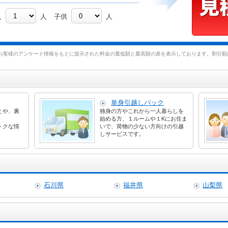
人
人
子供
人
お客様のアンケート情報をもとに提示された料金の最低額と最高額の差を表示しております。割引額は
単身引越しパック
とや、裏
独身の方やこれから一人暮らしを
始める方、１ルームや１Kにお住ま
トクな情
いで、荷物の少ない方向けの引越
しサービスです。
石川県
福井県
山梨県