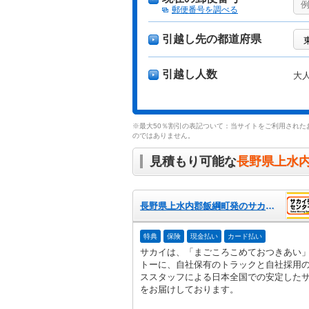
郵便番号を調べる
引越し先の都道府県
引越し人数
大
※最大50％割引の表記ついて：当サイトをご利用された
のではありません。
見積もり可能な
長野県上水
長野県上水内郡飯綱町発のサカイ引越センター
特典
保険
現金払い
カード払い
サカイは、「まごころこめておつきあい
トーに、自社保有のトラックと自社採用
ススタッフによる日本全国での安定した
をお届けしております。