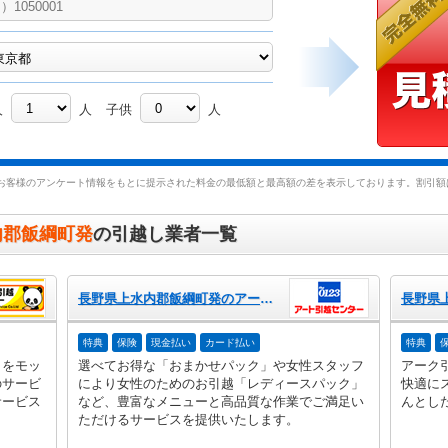
人
人
子供
人
お客様のアンケート情報をもとに提示された料金の最低額と最高額の差を表示しております。割引額は
内郡飯綱町発
の引越し業者一覧
長野県上水内郡飯綱町発のアート引越センター
特典
保険
現金払い
カード払い
特典
」をモッ
選べてお得な「おまかせパック」や女性スタッフ
アーク
のサービ
により女性のためのお引越「レディースパック」
快適に
サービス
など、豊富なメニューと高品質な作業でご満足い
んとし
ただけるサービスを提供いたします。