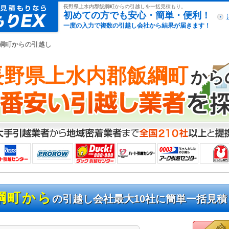
引越し見積もりex
長野県上水内郡飯綱町からの引越しを一括見積もり。
初めての方でも安心・簡単・便利！
一度の入力で複数の引越し会社から結果が届きます！
飯綱町からの引越し
長野県上水内郡飯綱町
から
綱町から
の引越し会社最大10社に簡単一括見積