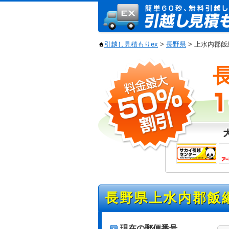
引越し見積もりex
>
長野県
> 上水内郡
長野県上水内郡飯
現在の郵便番号