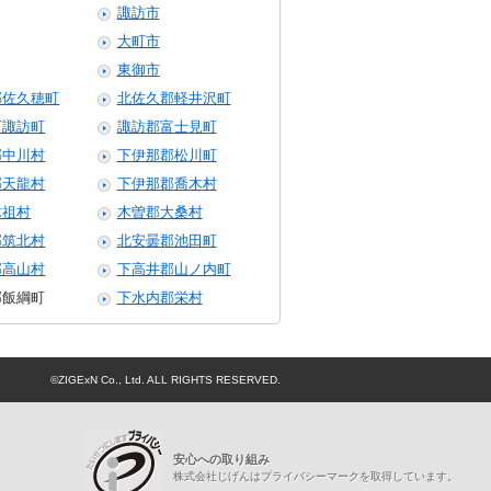
諏訪市
大町市
東御市
郡佐久穂町
北佐久郡軽井沢町
下諏訪町
諏訪郡富士見町
郡中川村
下伊那郡松川町
郡天龍村
下伊那郡喬木村
木祖村
木曽郡大桑村
郡筑北村
北安曇郡池田町
郡高山村
下高井郡山ノ内町
郡飯綱町
下水内郡栄村
©ZIGExN Co., Ltd. ALL RIGHTS RESERVED.
プライバシーマーク
安心への取り組み
株式会社じげんはプライバシーマークを取得しています。