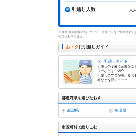
引越し人数
大
※最大50％割引の表記ついて：当サイトをご利用された
のではありません。
おトク
に引越しガイド
引越しガイド！
引越しの準備に必要なこ
ワザなどをご紹介！
引越しのプロが教えるお
報などを要チェック！
都道府県を選びなおす
新潟県
富山県
市区町村で絞りこむ