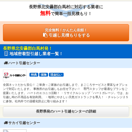
長野県北安曇郡白馬村に対応する業者に
無料
で簡単一括見積もり！
完全無料！かんたん依頼！
引越し見積もりをする
長野県北安曇郡白馬村発！
地域密着型引越し業者一覧！
ハート引越センター
特典
保険
現金払い
全国ネットだから安心！ ご単身～ご家族のお引越しまで、まごころサービスと豊富なオプショ
ンで対応いたします。 事務所のお引越しもお任せ下さい！ 専門スタッフが最適なプランをご
提案いたします。 ハートのエコニコ活動！ ・リサイクルショップ「ハートガレージ」では、お
引越し時の不用品を有効利用。 ・地球にやさしい天然ガストラックを導入！ ・チャレンジ２５
に参加。社内外での温暖化防止に取り組みます！
長野県発のハート引越センターの詳細
サカイ引越センター