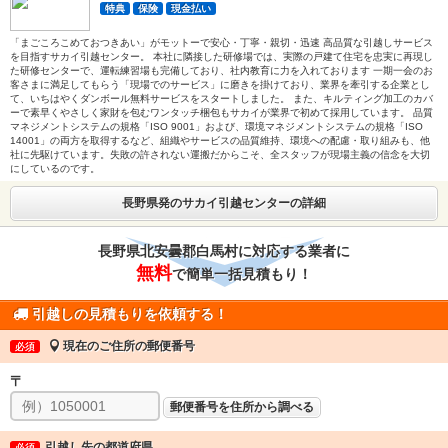
特典
保険
現金払い
「まごころこめておつきあい」がモットーで安心・丁寧・親切・迅速 高品質な引越しサービス
を目指すサカイ引越センター。 本社に隣接した研修場では、実際の戸建て住宅を忠実に再現し
た研修センターで、運転練習場も完備しており、社内教育に力を入れております 一期一会のお
客さまに満足してもらう「現場でのサービス」に磨きを掛けており、業界を牽引する企業とし
て、いちはやくダンボール無料サービスをスタートしました。 また、キルティング加工のカバ
ーで素早くやさしく家財を包むワンタッチ梱包もサカイが業界で初めて採用しています。 品質
マネジメントシステムの規格「ISO 9001」および、環境マネジメントシステムの規格「ISO
14001」の両方を取得するなど、組織やサービスの品質維持、環境への配慮・取り組みも、他
社に先駆けています。失敗の許されない運搬だからこそ、全スタッフが現場主義の信念を大切
にしているのです。
長野県発のサカイ引越センターの詳細
長野県北安曇郡白馬村に対応する業者に
無料
で簡単一括見積もり！
引越しの見積もりを依頼する！
現在のご住所の郵便番号
必須
〒
郵便番号を住所から調べる
引越し先の都道府県
必須