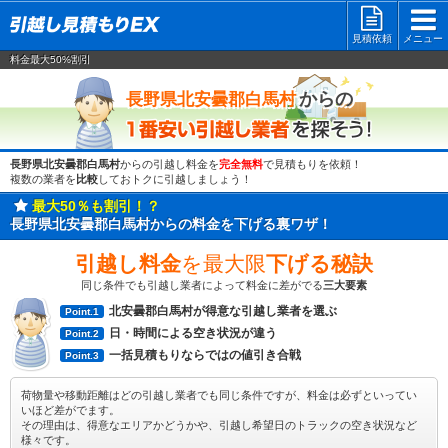
見積依頼
メニュー
料金最大50%割引
一番安い
からの
長野県北安曇郡白馬村
長野県北安曇郡白馬村
からの引越し料金を
完全無料
で見積もりを依頼！
複数の業者を
比較
しておトクに引越しましょう！
最大50％も割引！？
長野県北安曇郡白馬村からの料金を下げる裏ワザ！
引越し料金
を最大限
下げる秘訣
同じ条件でも引越し業者によって料金に差がでる
三大要素
北安曇郡白馬村が得意な引越し業者を選ぶ
Point.1
日・時間による空き状況が違う
Point.2
一括見積もりならではの値引き合戦
Point.3
荷物量や移動距離はどの引越し業者でも同じ条件ですが、料金は必ずといってい
いほど差がでます。
その理由は、得意なエリアかどうかや、引越し希望日のトラックの空き状況など
様々です。