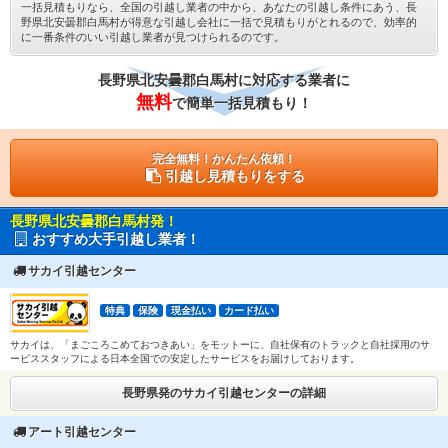
一括見積もりなら、全国の引越し業者の中から、あなたの引越し条件にあう、長
野県北安曇郡白馬村が得意な引越し会社に一括で見積もりがとれるので、効率的
に一番条件のいい引越し業者が見つけられるのです。
長野県北安曇郡白馬村に対応する業者に
無料
で簡単一括見積もり！
完全無料！かんたん依頼！
引越し見積もりをする
長野県北安曇郡白馬村発！
おすすめ大手引越し業者！
サカイ引越センター
特典
保険
現金払い
カード払い
サカイは、「まごころこめておつきあい」をモットーに、自社保有のトラックと自社採用のサ
ービススタッフによる日本全国での安定したサービスをお届けしております。
長野県発のサカイ引越センターの詳細
アート引越センター