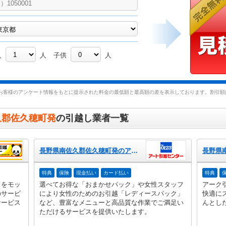
人
人
子供
人
お客様のアンケート情報をもとに提示された料金の最低額と最高額の差を表示しております。割引額は
久郡佐久穂町発
の引越し業者一覧
長野県南佐久郡佐久穂町発のアート引越センター
特典
保険
現金払い
カード払い
特典
」をモッ
選べてお得な「おまかせパック」や女性スタッフ
アーク
のサービ
により女性のためのお引越「レディースパック」
快適に
サービス
など、豊富なメニューと高品質な作業でご満足い
んとし
ただけるサービスを提供いたします。