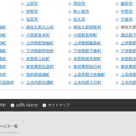
上田市
岡谷市
飯田市
伊那市
駒ヶ根市
中野市
塩尻市
佐久市
千曲市
海町
南佐久郡川上村
南佐久郡南牧村
南佐久
科町
小県郡青木村
小県郡長和町
諏訪郡
野町
上伊那郡箕輪町
上伊那郡飯島町
上伊那
南町
下伊那郡阿智村
下伊那郡下條村
下伊那
鹿村
木曽郡上松町
木曽郡南木曽町
木曽郡
績村
東筑摩郡生坂村
東筑摩郡朝日村
東筑摩
谷村
埴科郡坂城町
上高井郡小布施町
上高井
沢温泉村
上水内郡信濃町
上水内郡小川村
上水内
方針
お問い合わせ
サイトマップ
ービス一覧
TS RESERVED.