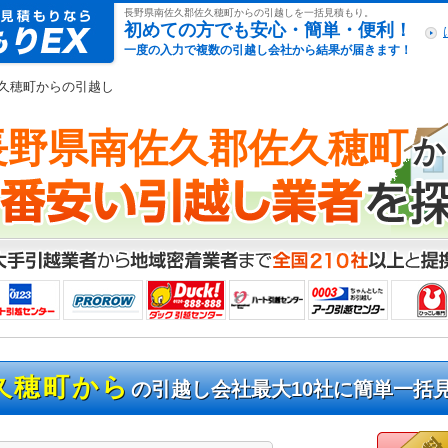
引越し見積もりex
長野県南佐久郡佐久穂町からの引越しを一括見積もり。
初めての方でも安心・簡単・便利！
一度の入力で複数の引越し会社から結果が届きます！
佐久穂町からの引越し
長野県南佐久郡佐久穂町
か
久穂町から
の引越し会社最大10社に簡単一括