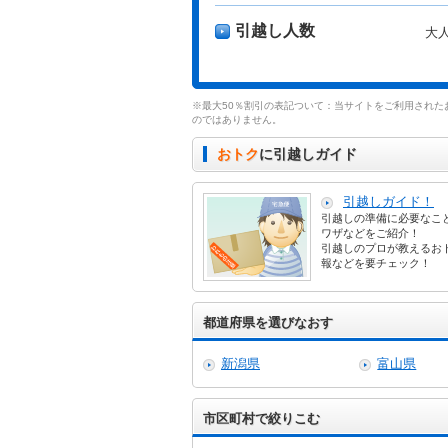
引越し人数
大
※最大50％割引の表記ついて：当サイトをご利用された
のではありません。
おトク
に引越しガイド
引越しガイド！
引越しの準備に必要なこ
ワザなどをご紹介！
引越しのプロが教えるお
報などを要チェック！
都道府県を選びなおす
新潟県
富山県
市区町村で絞りこむ