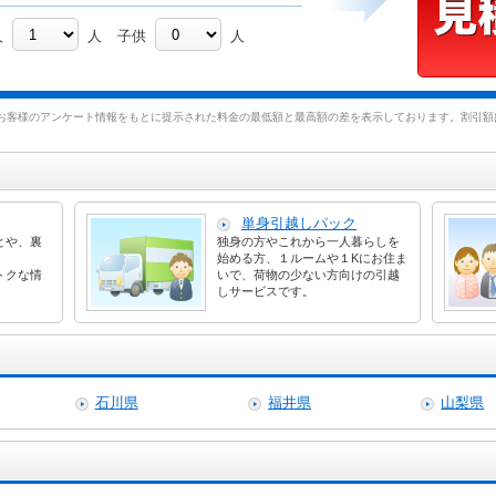
人
人
子供
人
お客様のアンケート情報をもとに提示された料金の最低額と最高額の差を表示しております。割引額は
単身引越しパック
とや、裏
独身の方やこれから一人暮らしを
始める方、１ルームや１Kにお住ま
トクな情
いで、荷物の少ない方向けの引越
しサービスです。
石川県
福井県
山梨県