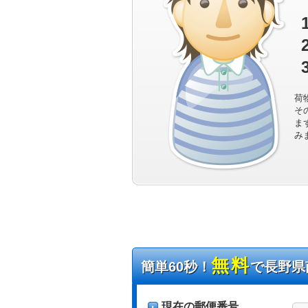
荷
そ
ま
み
無料
簡単60秒！
で長野県
現在の郵便番号