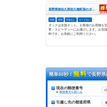
長野県南佐久郡佐久穂町発のダック引越センター
特典
保険
現金払い
カード払い
ダックは全国ネット。お客様のお荷物を
実・スピーディーにお運びします。お見
料です。お気軽にご利用ください。
無料
簡単60秒！
で長野県
現在の郵便番号
郵便番号を調べる
引越し先の都道府県