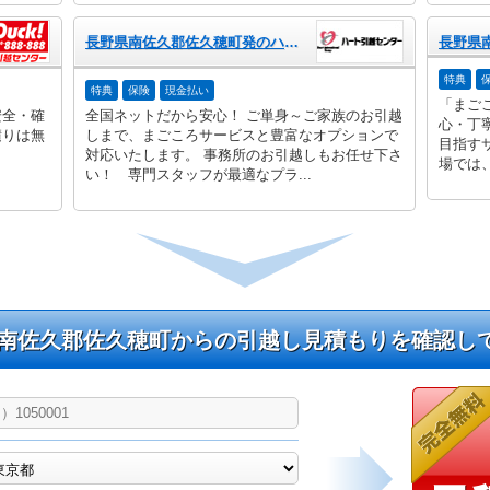
長野県南佐久郡佐久穂町発のハート引越センター
特典
特典
保険
現金払い
「まご
安全・確
全国ネットだから安心！ ご単身～ご家族のお引越
心・丁
積りは無
しまで、まごころサービスと豊富なオプションで
目指す
対応いたします。 事務所のお引越しもお任せ下さ
場では、
い！ 専門スタッフが最適なプラ...
南佐久郡佐久穂町からの引越し見積もりを確認し