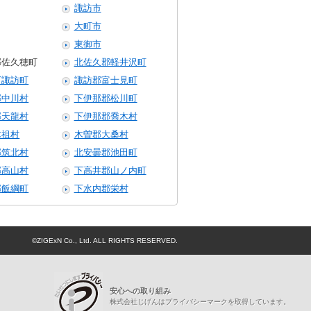
諏訪市
大町市
東御市
郡佐久穂町
北佐久郡軽井沢町
下諏訪町
諏訪郡富士見町
郡中川村
下伊那郡松川町
郡天龍村
下伊那郡喬木村
木祖村
木曽郡大桑村
郡筑北村
北安曇郡池田町
郡高山村
下高井郡山ノ内町
郡飯綱町
下水内郡栄村
©ZIGExN Co., Ltd. ALL RIGHTS RESERVED.
プライバシーマーク
安心への取り組み
株式会社じげんはプライバシーマークを取得しています。