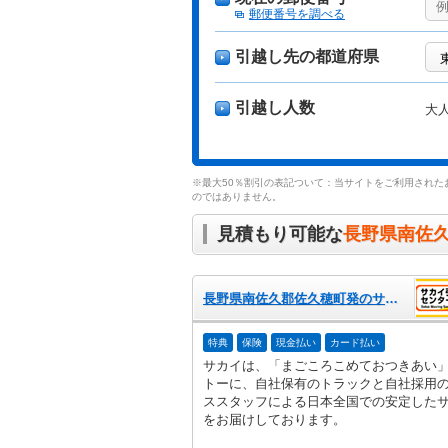
郵便番号を調べる
引越し先の都道府県
引越し人数
大
※最大50％割引の表記ついて：当サイトをご利用された
のではありません。
見積もり可能な
長野県南佐
長野県南佐久郡佐久穂町発のサカイ引越センター
特典
保険
現金払い
カード払い
サカイは、「まごころこめておつきあい
トーに、自社保有のトラックと自社採用
ススタッフによる日本全国での安定した
をお届けしております。