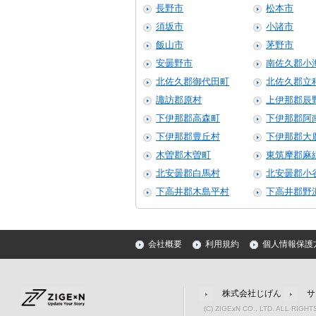
長野市
松本市
須坂市
小諸市
飯山市
茅野市
安曇野市
南佐久郡小
北佐久郡御代田町
北佐久郡立
諏訪郡原村
上伊那郡辰
下伊那郡高森町
下伊那郡阿
下伊那郡豊丘村
下伊那郡大
木曽郡木曽町
東筑摩郡麻
北安曇郡白馬村
北安曇郡小
下高井郡木島平村
下高井郡野
会社概要
利用規約
個人情報保護
株式会社じげん
サ
(C) ZIGExN CO., LTD. ALL RIGH