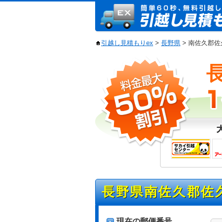
引越し見積もりex
>
長野県
> 南佐久郡
長野県南佐久郡佐
現在の郵便番号