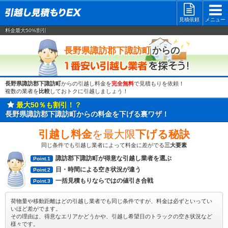
見積依頼
メニュー
料金最大50%割引
一番安い
からの
長野県諏訪郡下諏訪町
長野県諏訪郡下諏訪町
からの引越し料金を
完全無料
で見積もりを依頼！
複数の業者を
比較
しておトクに引越しましょう！
最大50％も割引！？
長野県諏訪郡下諏訪町からの料金を下げる裏ワザ！
引越し料金
を最大限
下げる秘訣
同じ条件でも引越し業者によって料金に差がでる
三大要素
諏訪郡下諏訪町が得意な引越し業者を選ぶ
Point.1
日・時間による空き状況が違う
Point.2
一括見積もりならではの値引き合戦
Point.3
荷物量や移動距離はどの引越し業者でも同じ条件ですが、料金は必ずといってい
いほど差がでます。
その理由は、得意なエリアかどうかや、引越し希望日のトラックの空き状況など
様々です。