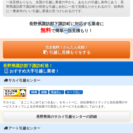
一括見積もりなら、全国の引越し業者の中から、あなたの引越し条件にあう、長
野県諏訪郡下諏訪町が得意な引越し会社に一括で見積もりがとれるので、効率的
に一番条件のいい引越し業者が見つけられるのです。
長野県諏訪郡下諏訪町に対応する業者に
無料
で簡単一括見積もり！
完全無料！かんたん依頼！
引越し見積もりをする
長野県諏訪郡下諏訪町発！
おすすめ大手引越し業者！
サカイ引越センター
特典
保険
現金払い
カード払い
サカイは、「まごころこめておつきあい」をモットーに、自社保有のトラックと自社採用のサ
ービススタッフによる日本全国での安定したサービスをお届けしております。
長野県発のサカイ引越センターの詳細
アート引越センター