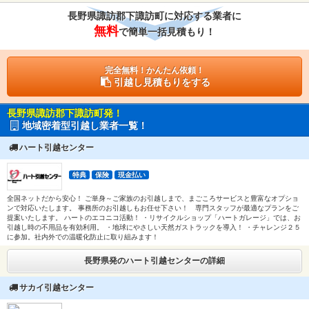
長野県諏訪郡下諏訪町に対応する業者に
無料
で簡単一括見積もり！
完全無料！かんたん依頼！
引越し見積もりをする
長野県諏訪郡下諏訪町発！
地域密着型引越し業者一覧！
ハート引越センター
特典
保険
現金払い
全国ネットだから安心！ ご単身～ご家族のお引越しまで、まごころサービスと豊富なオプショ
ンで対応いたします。 事務所のお引越しもお任せ下さい！ 専門スタッフが最適なプランをご
提案いたします。 ハートのエコニコ活動！ ・リサイクルショップ「ハートガレージ」では、お
引越し時の不用品を有効利用。 ・地球にやさしい天然ガストラックを導入！ ・チャレンジ２５
に参加。社内外での温暖化防止に取り組みます！
長野県発のハート引越センターの詳細
サカイ引越センター