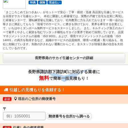
特典
保険
現金払い
「まごころこめておつきあい」がモットーで安心・丁寧・親切・迅速 高品質な引越しサービス
を目指すサカイ引越センター。 本社に隣接した研修場では、実際の戸建て住宅を忠実に再現し
た研修センターで、運転練習場も完備しており、社内教育に力を入れております 一期一会のお
客さまに満足してもらう「現場でのサービス」に磨きを掛けており、業界を牽引する企業とし
て、いちはやくダンボール無料サービスをスタートしました。 また、キルティング加工のカバ
ーで素早くやさしく家財を包むワンタッチ梱包もサカイが業界で初めて採用しています。 品質
マネジメントシステムの規格「ISO 9001」および、環境マネジメントシステムの規格「ISO
14001」の両方を取得するなど、組織やサービスの品質維持、環境への配慮・取り組みも、他
社に先駆けています。失敗の許されない運搬だからこそ、全スタッフが現場主義の信念を大切
にしているのです。
長野県発のサカイ引越センターの詳細
長野県諏訪郡下諏訪町に対応する業者に
無料
で簡単一括見積もり！
引越しの見積もりを依頼する！
現在のご住所の郵便番号
必須
〒
郵便番号を住所から調べる
引越し先の都道府県
必須