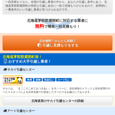
一括見積もりなら、全国の引越し業者の中から、あなたの引越し条件にあう、北
海道茅部郡鹿部町が得意な引越し会社に一括で見積もりがとれるので、効率的に
一番条件のいい引越し業者が見つけられるのです。
北海道茅部郡鹿部町に対応する業者に
無料
で簡単一括見積もり！
完全無料！かんたん依頼！
引越し見積もりをする
北海道茅部郡鹿部町発！
おすすめ大手引越し業者！
サカイ引越センター
特典
保険
現金払い
カード払い
サカイは、「まごころこめておつきあい」をモットーに、自社保有のトラックと自社採用のサ
ービススタッフによる日本全国での安定したサービスをお届けしております。
北海道発のサカイ引越センターの詳細
アート引越センター