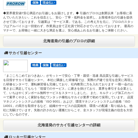
保険
現金払い
◆業界最安値!!安心満足のお引越しをお届けします。◆ 引越のプロロは創業以来「お客様に喜
んでいただきたい」これを信念とし、安心・丁寧・低料金を追求し、お客様本位の引越を提供
させて頂いております。 引越業は「サービス業」である。この考え方を元に、プロロのスタッ
フはアルバイトは一切使わず、作業員は全て正社員で対応させていただいております。 最高の
マナーで、お荷物と一緒に大きな満足を運ぶ、安心感あふれるお引越しをご体験ください。
北海道発の引越のプロロの詳細
サカイ引越センター
特典
保険
現金払い
「まごころこめておつきあい」がモットーで安心・丁寧・親切・迅速 高品質な引越しサービス
を目指すサカイ引越センター。 本社に隣接した研修場では、実際の戸建て住宅を忠実に再現し
た研修センターで、運転練習場も完備しており、社内教育に力を入れております 一期一会のお
客さまに満足してもらう「現場でのサービス」に磨きを掛けており、業界を牽引する企業とし
て、いちはやくダンボール無料サービスをスタートしました。 また、キルティング加工のカバ
ーで素早くやさしく家財を包むワンタッチ梱包もサカイが業界で初めて採用しています。 品質
マネジメントシステムの規格「ISO 9001」および、環境マネジメントシステムの規格「ISO
14001」の両方を取得するなど、組織やサービスの品質維持、環境への配慮・取り組みも、他
社に先駆けています。失敗の許されない運搬だからこそ、全スタッフが現場主義の信念を大切
にしているのです。
北海道発のサカイ引越センターの詳細
ロッキー引越センター