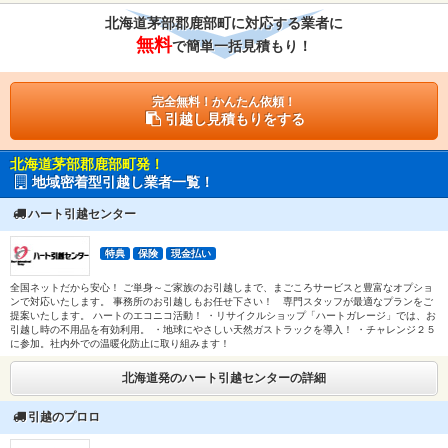
北海道茅部郡鹿部町に対応する業者に
無料
で簡単一括見積もり！
完全無料！かんたん依頼！
引越し見積もりをする
北海道茅部郡鹿部町発！
地域密着型引越し業者一覧！
ハート引越センター
特典
保険
現金払い
全国ネットだから安心！ ご単身～ご家族のお引越しまで、まごころサービスと豊富なオプショ
ンで対応いたします。 事務所のお引越しもお任せ下さい！ 専門スタッフが最適なプランをご
提案いたします。 ハートのエコニコ活動！ ・リサイクルショップ「ハートガレージ」では、お
引越し時の不用品を有効利用。 ・地球にやさしい天然ガストラックを導入！ ・チャレンジ２５
に参加。社内外での温暖化防止に取り組みます！
北海道発のハート引越センターの詳細
引越のプロロ