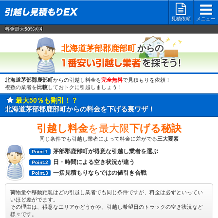
見積依頼
メニュー
料金最大50%割引
一番安い
からの
北海道茅部郡鹿部町
北海道茅部郡鹿部町
からの引越し料金を
完全無料
で見積もりを依頼！
複数の業者を
比較
しておトクに引越しましょう！
最大50％も割引！？
北海道茅部郡鹿部町からの料金を下げる裏ワザ！
引越し料金
を最大限
下げる秘訣
同じ条件でも引越し業者によって料金に差がでる
三大要素
茅部郡鹿部町が得意な引越し業者を選ぶ
Point.1
日・時間による空き状況が違う
Point.2
一括見積もりならではの値引き合戦
Point.3
荷物量や移動距離はどの引越し業者でも同じ条件ですが、料金は必ずといってい
いほど差がでます。
その理由は、得意なエリアかどうかや、引越し希望日のトラックの空き状況など
様々です。