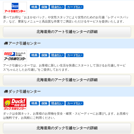
特典
保険
現金払い
カード払い
選べてお得な「おまかせパック」や女性スタッフにより女性のためのお引越「レディースパッ
ク」など、豊富なメニューと高品質な作業でご満足いただけるサービスを提供いたします。
北海道発のアート引越センターの詳細
アーク引越センター
特典
保険
現金払い
カード払い
アーク引越センターでは、お客様に新しい生活を快適にスタートして頂けるお引越しサービ
ス”ちゃんとしたお引越し”をご提供しております。
北海道発のアーク引越センターの詳細
ダック引越センター
特典
保険
現金払い
カード払い
ダックは全国ネット。お客様のお荷物を安全・確実・スピーディーにお運びします。お見積り
は無料です。お気軽にご利用ください。
北海道発のダック引越センターの詳細