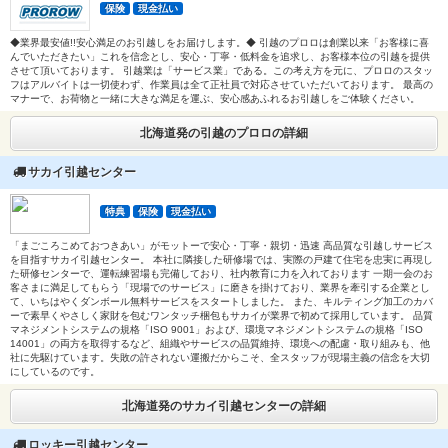
保険
現金払い
◆業界最安値!!安心満足のお引越しをお届けします。◆ 引越のプロロは創業以来「お客様に喜
んでいただきたい」これを信念とし、安心・丁寧・低料金を追求し、お客様本位の引越を提供
させて頂いております。 引越業は「サービス業」である。この考え方を元に、プロロのスタッ
フはアルバイトは一切使わず、作業員は全て正社員で対応させていただいております。 最高の
マナーで、お荷物と一緒に大きな満足を運ぶ、安心感あふれるお引越しをご体験ください。
北海道発の引越のプロロの詳細
サカイ引越センター
特典
保険
現金払い
「まごころこめておつきあい」がモットーで安心・丁寧・親切・迅速 高品質な引越しサービス
を目指すサカイ引越センター。 本社に隣接した研修場では、実際の戸建て住宅を忠実に再現し
た研修センターで、運転練習場も完備しており、社内教育に力を入れております 一期一会のお
客さまに満足してもらう「現場でのサービス」に磨きを掛けており、業界を牽引する企業とし
て、いちはやくダンボール無料サービスをスタートしました。 また、キルティング加工のカバ
ーで素早くやさしく家財を包むワンタッチ梱包もサカイが業界で初めて採用しています。 品質
マネジメントシステムの規格「ISO 9001」および、環境マネジメントシステムの規格「ISO
14001」の両方を取得するなど、組織やサービスの品質維持、環境への配慮・取り組みも、他
社に先駆けています。失敗の許されない運搬だからこそ、全スタッフが現場主義の信念を大切
にしているのです。
北海道発のサカイ引越センターの詳細
ロッキー引越センター