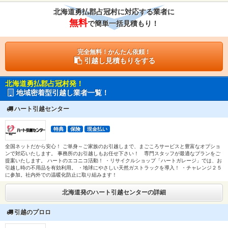
北海道勇払郡占冠村に対応する業者に
無料
で簡単一括見積もり！
完全無料！かんたん依頼！
引越し見積もりをする
北海道勇払郡占冠村発！
地域密着型引越し業者一覧！
ハート引越センター
特典
保険
現金払い
全国ネットだから安心！ ご単身～ご家族のお引越しまで、まごころサービスと豊富なオプショ
ンで対応いたします。 事務所のお引越しもお任せ下さい！ 専門スタッフが最適なプランをご
提案いたします。 ハートのエコニコ活動！ ・リサイクルショップ「ハートガレージ」では、お
引越し時の不用品を有効利用。 ・地球にやさしい天然ガストラックを導入！ ・チャレンジ２５
に参加。社内外での温暖化防止に取り組みます！
北海道発のハート引越センターの詳細
引越のプロロ