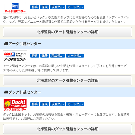
特典
保険
現金払い
カード払い
選べてお得な「おまかせパック」や女性スタッフにより女性のためのお引越「レディースパッ
ク」など、豊富なメニューと高品質な作業でご満足いただけるサービスを提供いたします。
北海道発のアート引越センターの詳細
アーク引越センター
特典
保険
現金払い
カード払い
アーク引越センターでは、お客様に新しい生活を快適にスタートして頂けるお引越しサービ
ス”ちゃんとしたお引越し”をご提供しております。
北海道発のアーク引越センターの詳細
ダック引越センター
特典
保険
現金払い
カード払い
ダックは全国ネット。お客様のお荷物を安全・確実・スピーディーにお運びします。お見積り
は無料です。お気軽にご利用ください。
北海道発のダック引越センターの詳細