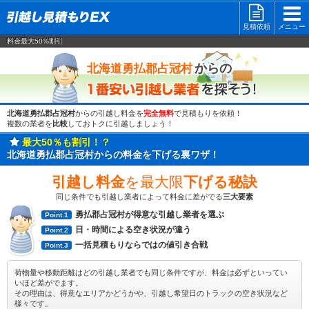
見積依頼
メニュー
料金最大50%割引
一番安い
からの
北海道勇払郡占冠村
北海道勇払郡占冠村
からの引越し料金を
完全無料
で見積もりを依頼！
複数の業者を
比較
しておトクに引越しましょう！
最大50％も割引！？
北海道勇払郡占冠村からの料金を下げる裏ワザ！
引越し料金
を最大限
下げる秘訣
同じ条件でも引越し業者によって料金に差がでる
三大要素
勇払郡占冠村が得意な引越し業者を選ぶ
Point.1
日・時間による空き状況が違う
Point.2
一括見積もりならではの値引き合戦
Point.3
荷物量や移動距離はどの引越し業者でも同じ条件ですが、料金は必ずといってい
いほど差がでます。
その理由は、得意なエリアかどうかや、引越し希望日のトラックの空き状況など
様々です。