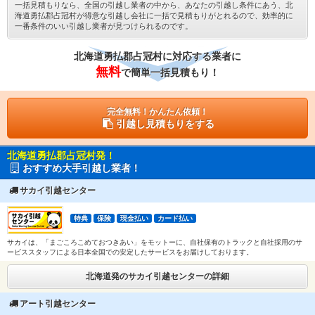
一括見積もりなら、全国の引越し業者の中から、あなたの引越し条件にあう、北
海道勇払郡占冠村が得意な引越し会社に一括で見積もりがとれるので、効率的に
一番条件のいい引越し業者が見つけられるのです。
北海道勇払郡占冠村に対応する業者に
無料
で簡単一括見積もり！
完全無料！かんたん依頼！
引越し見積もりをする
北海道勇払郡占冠村発！
おすすめ大手引越し業者！
サカイ引越センター
特典
保険
現金払い
カード払い
サカイは、「まごころこめておつきあい」をモットーに、自社保有のトラックと自社採用のサ
ービススタッフによる日本全国での安定したサービスをお届けしております。
北海道発のサカイ引越センターの詳細
アート引越センター