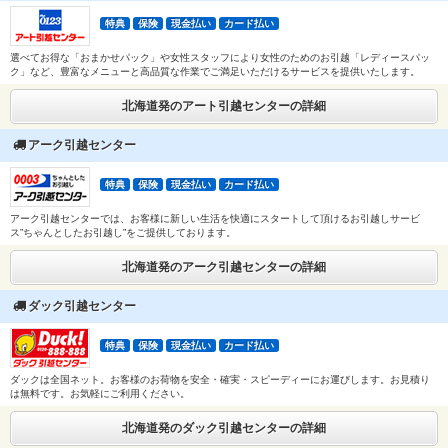
特典
保険
現金払い
カード払い
選べてお得な「おまかせパック」や女性スタッフにより女性のためのお引越「レディースパッ
ク」など、豊富なメニューと高品質な作業でご満足いただけるサービスを提供いたします。
北海道発のアート引越センターの詳細
アーク引越センター
特典
保険
現金払い
カード払い
アーク引越センターでは、お客様に新しい生活を快適にスタートして頂けるお引越しサービ
ス”ちゃんとしたお引越し”をご提供しております。
北海道発のアーク引越センターの詳細
ダック引越センター
特典
保険
現金払い
カード払い
ダックは全国ネット。お客様のお荷物を安全・確実・スピーディーにお運びします。お見積り
は無料です。お気軽にご利用ください。
北海道発のダック引越センターの詳細