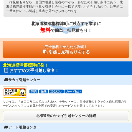
一括見積もりなら、全国の引越し業者の中から、あなたの引越し条件にあう、北
海道標津郡標津町が得意な引越し会社に一括で見積もりがとれるので、効率的に
一番条件のいい引越し業者が見つけられるのです。
北海道標津郡標津町に対応する業者に
無料
で簡単一括見積もり！
完全無料！かんたん依頼！
引越し見積もりをする
北海道標津郡標津町発！
おすすめ大手引越し業者！
サカイ引越センター
特典
保険
現金払い
カード払い
サカイは、「まごころこめておつきあい」をモットーに、自社保有のトラックと自社採用のサ
ービススタッフによる日本全国での安定したサービスをお届けしております。
北海道発のサカイ引越センターの詳細
アート引越センター