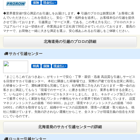
保険
現金払い
◆業界最安値!!安心満足のお引越しをお届けします。◆ 引越のプロロは創業以来「お客様に喜
んでいただきたい」これを信念とし、安心・丁寧・低料金を追求し、お客様本位の引越を提供
させて頂いております。 引越業は「サービス業」である。この考え方を元に、プロロのスタッ
フはアルバイトは一切使わず、作業員は全て正社員で対応させていただいております。 最高の
マナーで、お荷物と一緒に大きな満足を運ぶ、安心感あふれるお引越しをご体験ください。
北海道発の引越のプロロの詳細
サカイ引越センター
特典
保険
現金払い
「まごころこめておつきあい」がモットーで安心・丁寧・親切・迅速 高品質な引越しサービス
を目指すサカイ引越センター。 本社に隣接した研修場では、実際の戸建て住宅を忠実に再現し
た研修センターで、運転練習場も完備しており、社内教育に力を入れております 一期一会のお
客さまに満足してもらう「現場でのサービス」に磨きを掛けており、業界を牽引する企業とし
て、いちはやくダンボール無料サービスをスタートしました。 また、キルティング加工のカバ
ーで素早くやさしく家財を包むワンタッチ梱包もサカイが業界で初めて採用しています。 品質
マネジメントシステムの規格「ISO 9001」および、環境マネジメントシステムの規格「ISO
14001」の両方を取得するなど、組織やサービスの品質維持、環境への配慮・取り組みも、他
社に先駆けています。失敗の許されない運搬だからこそ、全スタッフが現場主義の信念を大切
にしているのです。
北海道発のサカイ引越センターの詳細
ロッキー引越センター