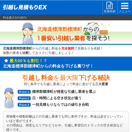
見積依頼
メニュー
料金最大50%割引
一番安い
からの
北海道標津郡標津町
北海道標津郡標津町
からの引越し料金を
完全無料
で見積もりを依頼！
複数の業者を
比較
しておトクに引越しましょう！
最大50％も割引！？
北海道標津郡標津町からの料金を下げる裏ワザ！
引越し料金
を最大限
下げる秘訣
同じ条件でも引越し業者によって料金に差がでる
三大要素
標津郡標津町が得意な引越し業者を選ぶ
Point.1
日・時間による空き状況が違う
Point.2
一括見積もりならではの値引き合戦
Point.3
荷物量や移動距離はどの引越し業者でも同じ条件ですが、料金は必ずといってい
いほど差がでます。
その理由は、得意なエリアかどうかや、引越し希望日のトラックの空き状況など
様々です。