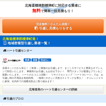
北海道標津郡標津町に対応する業者に
無料
で簡単一括見積もり！
完全無料！かんたん依頼！
引越し見積もりをする
北海道標津郡標津町発！
地域密着型引越し業者一覧！
ハート引越センター
特典
保険
現金払い
全国ネットだから安心！ ご単身～ご家族のお引越しまで、まごころサービスと豊富なオプショ
ンで対応いたします。 事務所のお引越しもお任せ下さい！ 専門スタッフが最適なプランをご
提案いたします。 ハートのエコニコ活動！ ・リサイクルショップ「ハートガレージ」では、お
引越し時の不用品を有効利用。 ・地球にやさしい天然ガストラックを導入！ ・チャレンジ２５
に参加。社内外での温暖化防止に取り組みます！
北海道発のハート引越センターの詳細
引越のプロロ