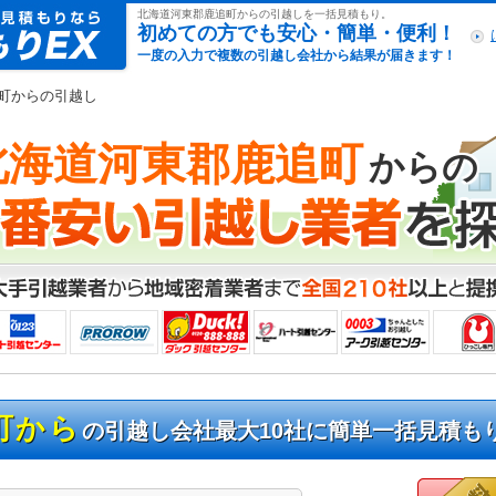
引越し見積もりex
北海道河東郡鹿追町からの引越しを一括見積もり。
初めての方でも安心・簡単・便利！
一度の入力で複数の引越し会社から結果が届きます！
追町からの引越し
北海道河東郡鹿追町
からの
町から
の引越し会社最大10社に簡単一括見積も