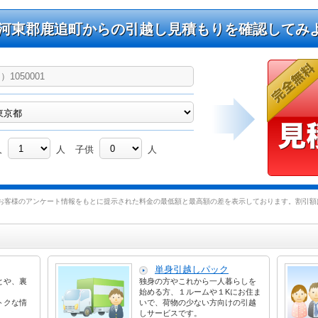
河東郡鹿追町からの引越し見積もりを確認してみ
人
人
子供
人
お客様のアンケート情報をもとに提示された料金の最低額と最高額の差を表示しております。割引額は
単身引越しパック
とや、裏
独身の方やこれから一人暮らしを
始める方、１ルームや１Kにお住ま
トクな情
いで、荷物の少ない方向けの引越
しサービスです。