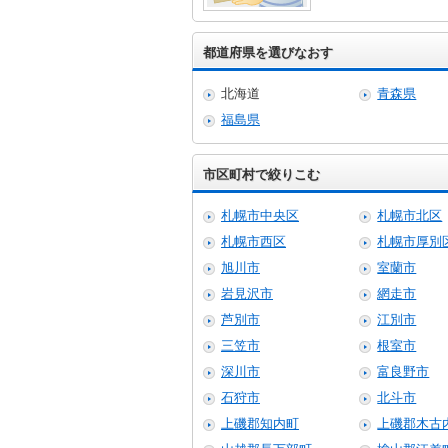
都道府県を選びなおす
北海道
青森県
福島県
市区町村で絞りこむ
札幌市中央区
札幌市北区
札幌市西区
札幌市厚別
旭川市
室蘭市
岩見沢市
網走市
芦別市
江別市
三笠市
根室市
深川市
富良野市
石狩市
北斗市
上磯郡知内町
上磯郡木古