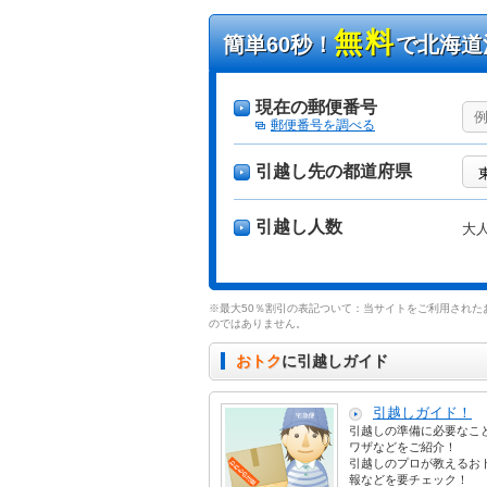
無料
簡単60秒！
で北海道
現在の郵便番号
郵便番号を調べる
引越し先の都道府県
引越し人数
大
※最大50％割引の表記ついて：当サイトをご利用された
のではありません。
おトク
に引越しガイド
引越しガイド！
引越しの準備に必要なこ
ワザなどをご紹介！
引越しのプロが教えるお
報などを要チェック！