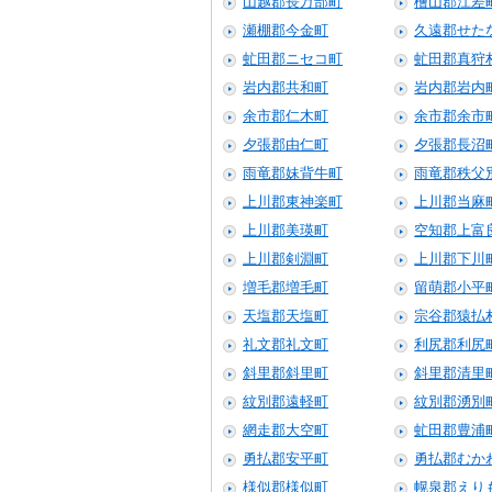
山越郡長万部町
檜山郡江差
瀬棚郡今金町
久遠郡せた
虻田郡ニセコ町
虻田郡真狩
岩内郡共和町
岩内郡岩内
余市郡仁木町
余市郡余市
夕張郡由仁町
夕張郡長沼
雨竜郡妹背牛町
雨竜郡秩父
上川郡東神楽町
上川郡当麻
上川郡美瑛町
空知郡上富
上川郡剣淵町
上川郡下川
増毛郡増毛町
留萌郡小平
天塩郡天塩町
宗谷郡猿払
礼文郡礼文町
利尻郡利尻
斜里郡斜里町
斜里郡清里
紋別郡遠軽町
紋別郡湧別
網走郡大空町
虻田郡豊浦
勇払郡安平町
勇払郡むか
様似郡様似町
幌泉郡えり