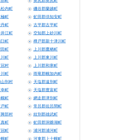
乙部町
奥尻郡奥尻町
黒松内町
磯谷郡蘭越町
京極町
虻田郡倶知安町
積丹町
古平郡古平町
奈井江町
空知郡上砂川町
浦臼町
樺戸郡新十津川町
沼田町
上川郡鷹栖町
上川町
上川郡東川町
占冠村
上川郡和寒町
中川町
雨竜郡幌加内町
初山別村
天塩郡遠別町
枝幸町
天塩郡豊富町
美幌町
網走郡津別町
置戸町
常呂郡佐呂間町
西興部村
紋別郡雄武町
厚真町
虻田郡洞爺湖町
新冠町
浦河郡浦河町
士幌町
河東郡上士幌町