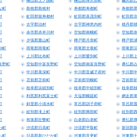
町
檜山郡上ノ国町
檜山郡厚沢部町
爾志郡
な町
島牧郡島牧村
寿都郡寿都町
寿都郡
村
虻田郡留寿都村
虻田郡喜茂別町
虻田郡
町
古宇郡泊村
古宇郡神恵内村
積丹郡
町
余市郡赤井川村
空知郡南幌町
空知郡
町
夕張郡栗山町
樺戸郡月形町
樺戸郡
別町
雨竜郡雨竜町
雨竜郡北竜町
雨竜郡
町
上川郡比布町
上川郡愛別町
上川郡
良野町
空知郡中富良野町
空知郡南富良野町
勇払郡
町
中川郡美深町
中川郡音威子府村
中川郡
町
苫前郡苫前町
苫前郡羽幌町
苫前郡
村
枝幸郡浜頓別町
枝幸郡中頓別町
枝幸郡
町
利尻郡利尻富士町
天塩郡幌延町
網走郡
町
斜里郡小清水町
常呂郡訓子府町
常呂郡
町
紋別郡滝上町
紋別郡興部町
紋別郡
町
有珠郡壮瞥町
白老郡白老町
勇払郡
わ町
沙流郡日高町
沙流郡平取町
新冠郡
も町
日高郡新ひだか町
河東郡音更町
河東郡