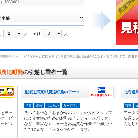
人
人
子供
人
お客様のアンケート情報をもとに提示された料金の最低額と最高額の差を表示しております。割引額は
郡鹿追町発
の引越し業者一覧
北海道河東郡鹿追町発のアート引越センター
特典
保険
現金払い
カード払い
特典
」をモッ
選べてお得な「おまかせパック」や女性スタッフ
アーク
のサービ
により女性のためのお引越「レディースパック」
快適に
サービス
など、豊富なメニューと高品質な作業でご満足い
んとし
ただけるサービスを提供いたします。