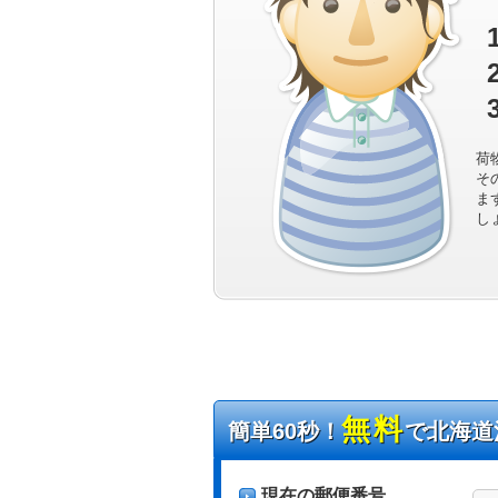
荷
そ
ま
し
無料
簡単60秒！
で北海道
現在の郵便番号