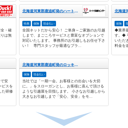
北海道河東郡鹿追町発のハート引越センター
特典
保険
現金払い
保険
安全・確
全国ネットだから安心！ ご単身～ご家族のお引越
◆業界
積りは無
しまで、まごころサービスと豊富なオプションで
す。◆
対応いたします。 事務所のお引越しもお任せ下さ
いただ
い！ 専門スタッフが最適なプラ...
料金を追
北海道河東郡鹿追町発のロッキー引越センター
保険
現金払い
ーで安
当社では「一期一会。お客様との出会いを大切
ービスを
に。」をスローガンとし、お客様に喜んで頂ける
した研修
ような引越屋を目指します。 小さなお引越しから
大きなお引越しまで「安心、安全」をモ...