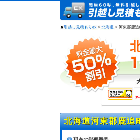
引越し見積もりex
>
北海道
> 河東郡鹿
北海道河東郡鹿追
現在の郵便番号