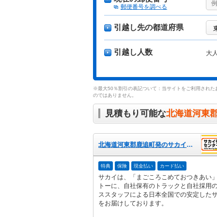
郵便番号を調べる
引越し先の都道府県
引越し人数
大
※最大50％割引の表記ついて：当サイトをご利用された
のではありません。
見積もり可能な
北海道河東
北海道河東郡鹿追町発のサカイ引越センター
特典
保険
現金払い
カード払い
サカイは、「まごころこめておつきあい
トーに、自社保有のトラックと自社採用
ススタッフによる日本全国での安定した
をお届けしております。