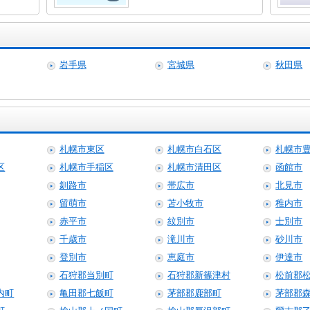
岩手県
宮城県
秋田県
札幌市東区
札幌市白石区
札幌市
区
札幌市手稲区
札幌市清田区
函館市
釧路市
帯広市
北見市
留萌市
苫小牧市
稚内市
赤平市
紋別市
士別市
千歳市
滝川市
砂川市
登別市
恵庭市
伊達市
石狩郡当別町
石狩郡新篠津村
松前郡
内町
亀田郡七飯町
茅部郡鹿部町
茅部郡