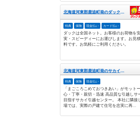
北海道河東郡鹿追町発のダック引越センター
特典
保険
現金払い
カード払い
ダックは全国ネット。お客様のお荷物を
実・スピーディーにお運びします。お見
料です。お気軽にご利用ください。
北海道河東郡鹿追町発のサカイ引越センター
特典
保険
現金払い
「まごころこめておつきあい」がモット
心・丁寧・親切・迅速 高品質な引越しサ
目指すサカイ引越センター。 本社に隣接
場では、実際の戸建て住宅を忠実に再...