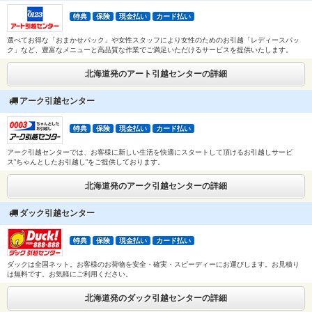
特典
保険
現金払い
カード払い
選べてお得な「おまかせパック」や女性スタッフにより女性のためのお引越「レディースパッ
ク」など、豊富なメニューと高品質な作業でご満足いただけるサービスを提供いたします。
北海道発のアート引越センターの詳細
アーク引越センター
特典
保険
現金払い
カード払い
アーク引越センターでは、お客様に新しい生活を快適にスタートして頂けるお引越しサービ
ス”ちゃんとしたお引越し”をご提供しております。
北海道発のアーク引越センターの詳細
ダック引越センター
特典
保険
現金払い
カード払い
ダックは全国ネット。お客様のお荷物を安全・確実・スピーディーにお運びします。お見積り
は無料です。お気軽にご利用ください。
北海道発のダック引越センターの詳細