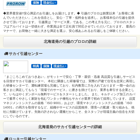
保険
現金払い
◆業界最安値!!安心満足のお引越しをお届けします。◆ 引越のプロロは創業以来「お客様に喜
んでいただきたい」これを信念とし、安心・丁寧・低料金を追求し、お客様本位の引越を提供
させて頂いております。 引越業は「サービス業」である。この考え方を元に、プロロのスタッ
フはアルバイトは一切使わず、作業員は全て正社員で対応させていただいております。 最高の
マナーで、お荷物と一緒に大きな満足を運ぶ、安心感あふれるお引越しをご体験ください。
北海道発の引越のプロロの詳細
サカイ引越センター
特典
保険
現金払い
「まごころこめておつきあい」がモットーで安心・丁寧・親切・迅速 高品質な引越しサービス
を目指すサカイ引越センター。 本社に隣接した研修場では、実際の戸建て住宅を忠実に再現し
た研修センターで、運転練習場も完備しており、社内教育に力を入れております 一期一会のお
客さまに満足してもらう「現場でのサービス」に磨きを掛けており、業界を牽引する企業とし
て、いちはやくダンボール無料サービスをスタートしました。 また、キルティング加工のカバ
ーで素早くやさしく家財を包むワンタッチ梱包もサカイが業界で初めて採用しています。 品質
マネジメントシステムの規格「ISO 9001」および、環境マネジメントシステムの規格「ISO
14001」の両方を取得するなど、組織やサービスの品質維持、環境への配慮・取り組みも、他
社に先駆けています。失敗の許されない運搬だからこそ、全スタッフが現場主義の信念を大切
にしているのです。
北海道発のサカイ引越センターの詳細
ロッキー引越センター