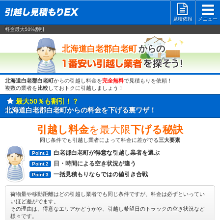
見積依頼
メニュー
料金最大50%割引
一番安い
からの
北海道白老郡白老町
北海道白老郡白老町
からの引越し料金を
完全無料
で見積もりを依頼！
複数の業者を
比較
しておトクに引越しましょう！
最大50％も割引！？
北海道白老郡白老町からの料金を下げる裏ワザ！
引越し料金
を最大限
下げる秘訣
同じ条件でも引越し業者によって料金に差がでる
三大要素
白老郡白老町が得意な引越し業者を選ぶ
Point.1
日・時間による空き状況が違う
Point.2
一括見積もりならではの値引き合戦
Point.3
荷物量や移動距離はどの引越し業者でも同じ条件ですが、料金は必ずといってい
いほど差がでます。
その理由は、得意なエリアかどうかや、引越し希望日のトラックの空き状況など
様々です。