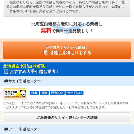
一括見積もりなら、全国の引越し業者の中から、あなたの引越し条件にあう、北
海道白老郡白老町が得意な引越し会社に一括で見積もりがとれるので、効率的に
一番条件のいい引越し業者が見つけられるのです。
北海道白老郡白老町に対応する業者に
無料
で簡単一括見積もり！
完全無料！かんたん依頼！
引越し見積もりをする
北海道白老郡白老町発！
おすすめ大手引越し業者！
サカイ引越センター
特典
保険
現金払い
カード払い
サカイは、「まごころこめておつきあい」をモットーに、自社保有のトラックと自社採用のサ
ービススタッフによる日本全国での安定したサービスをお届けしております。
北海道発のサカイ引越センターの詳細
アート引越センター