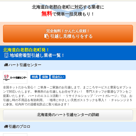
北海道白老郡白老町に対応する業者に
無料
で簡単一括見積もり！
完全無料！かんたん依頼！
引越し見積もりをする
北海道白老郡白老町発！
地域密着型引越し業者一覧！
ハート引越センター
特典
保険
現金払い
全国ネットだから安心！ ご単身～ご家族のお引越しまで、まごころサービスと豊富なオプショ
ンで対応いたします。 事務所のお引越しもお任せ下さい！ 専門スタッフが最適なプランをご
提案いたします。 ハートのエコニコ活動！ ・リサイクルショップ「ハートガレージ」では、お
引越し時の不用品を有効利用。 ・地球にやさしい天然ガストラックを導入！ ・チャレンジ２５
に参加。社内外での温暖化防止に取り組みます！
北海道発のハート引越センターの詳細
引越のプロロ