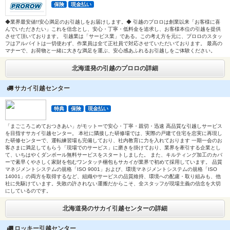
保険
現金払い
◆業界最安値!!安心満足のお引越しをお届けします。◆ 引越のプロロは創業以来「お客様に喜
んでいただきたい」これを信念とし、安心・丁寧・低料金を追求し、お客様本位の引越を提供
させて頂いております。 引越業は「サービス業」である。この考え方を元に、プロロのスタッ
フはアルバイトは一切使わず、作業員は全て正社員で対応させていただいております。 最高の
マナーで、お荷物と一緒に大きな満足を運ぶ、安心感あふれるお引越しをご体験ください。
北海道発の引越のプロロの詳細
サカイ引越センター
特典
保険
現金払い
「まごころこめておつきあい」がモットーで安心・丁寧・親切・迅速 高品質な引越しサービス
を目指すサカイ引越センター。 本社に隣接した研修場では、実際の戸建て住宅を忠実に再現し
た研修センターで、運転練習場も完備しており、社内教育に力を入れております 一期一会のお
客さまに満足してもらう「現場でのサービス」に磨きを掛けており、業界を牽引する企業とし
て、いちはやくダンボール無料サービスをスタートしました。 また、キルティング加工のカバ
ーで素早くやさしく家財を包むワンタッチ梱包もサカイが業界で初めて採用しています。 品質
マネジメントシステムの規格「ISO 9001」および、環境マネジメントシステムの規格「ISO
14001」の両方を取得するなど、組織やサービスの品質維持、環境への配慮・取り組みも、他
社に先駆けています。失敗の許されない運搬だからこそ、全スタッフが現場主義の信念を大切
にしているのです。
北海道発のサカイ引越センターの詳細
ロッキー引越センター