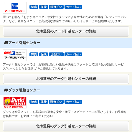
特典
保険
現金払い
カード払い
選べてお得な「おまかせパック」や女性スタッフにより女性のためのお引越「レディースパッ
ク」など、豊富なメニューと高品質な作業でご満足いただけるサービスを提供いたします。
北海道発のアート引越センターの詳細
アーク引越センター
特典
保険
現金払い
カード払い
アーク引越センターでは、お客様に新しい生活を快適にスタートして頂けるお引越しサービ
ス”ちゃんとしたお引越し”をご提供しております。
北海道発のアーク引越センターの詳細
ダック引越センター
特典
保険
現金払い
カード払い
ダックは全国ネット。お客様のお荷物を安全・確実・スピーディーにお運びします。お見積り
は無料です。お気軽にご利用ください。
北海道発のダック引越センターの詳細