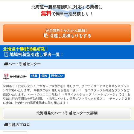
北海道十勝郡浦幌町に対応する業者に
無料
で簡単一括見積もり！
完全無料！かんたん依頼！
引越し見積もりをする
北海道十勝郡浦幌町発！
地域密着型引越し業者一覧！
ハート引越センター
特典
保険
現金払い
全国ネットだから安心！ ご単身～ご家族のお引越しまで、まごころサービスと豊富なオプショ
ンで対応いたします。 事務所のお引越しもお任せ下さい！ 専門スタッフが最適なプランをご
提案いたします。 ハートのエコニコ活動！ ・リサイクルショップ「ハートガレージ」では、お
引越し時の不用品を有効利用。 ・地球にやさしい天然ガストラックを導入！ ・チャレンジ２５
に参加。社内外での温暖化防止に取り組みます！
北海道発のハート引越センターの詳細
引越のプロロ