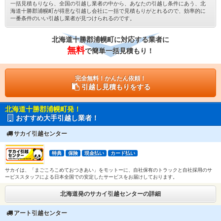
一括見積もりなら、全国の引越し業者の中から、あなたの引越し条件にあう、北
海道十勝郡浦幌町が得意な引越し会社に一括で見積もりがとれるので、効率的に
一番条件のいい引越し業者が見つけられるのです。
北海道十勝郡浦幌町に対応する業者に
無料
で簡単一括見積もり！
完全無料！かんたん依頼！
引越し見積もりをする
北海道十勝郡浦幌町発！
おすすめ大手引越し業者！
サカイ引越センター
特典
保険
現金払い
カード払い
サカイは、「まごころこめておつきあい」をモットーに、自社保有のトラックと自社採用のサ
ービススタッフによる日本全国での安定したサービスをお届けしております。
北海道発のサカイ引越センターの詳細
アート引越センター