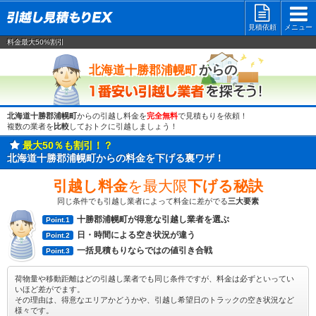
見積依頼
メニュー
料金最大50%割引
一番安い
からの
北海道十勝郡浦幌町
北海道十勝郡浦幌町
からの引越し料金を
完全無料
で見積もりを依頼！
複数の業者を
比較
しておトクに引越しましょう！
最大50％も割引！？
北海道十勝郡浦幌町からの料金を下げる裏ワザ！
引越し料金
を最大限
下げる秘訣
同じ条件でも引越し業者によって料金に差がでる
三大要素
十勝郡浦幌町が得意な引越し業者を選ぶ
Point.1
日・時間による空き状況が違う
Point.2
一括見積もりならではの値引き合戦
Point.3
荷物量や移動距離はどの引越し業者でも同じ条件ですが、料金は必ずといってい
いほど差がでます。
その理由は、得意なエリアかどうかや、引越し希望日のトラックの空き状況など
様々です。