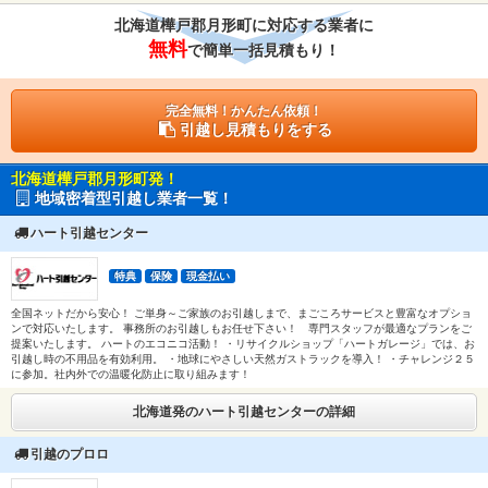
北海道樺戸郡月形町に対応する業者に
無料
で簡単一括見積もり！
完全無料！かんたん依頼！
引越し見積もりをする
北海道樺戸郡月形町発！
地域密着型引越し業者一覧！
ハート引越センター
特典
保険
現金払い
全国ネットだから安心！ ご単身～ご家族のお引越しまで、まごころサービスと豊富なオプショ
ンで対応いたします。 事務所のお引越しもお任せ下さい！ 専門スタッフが最適なプランをご
提案いたします。 ハートのエコニコ活動！ ・リサイクルショップ「ハートガレージ」では、お
引越し時の不用品を有効利用。 ・地球にやさしい天然ガストラックを導入！ ・チャレンジ２５
に参加。社内外での温暖化防止に取り組みます！
北海道発のハート引越センターの詳細
引越のプロロ