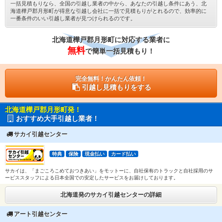
一括見積もりなら、全国の引越し業者の中から、あなたの引越し条件にあう、北
海道樺戸郡月形町が得意な引越し会社に一括で見積もりがとれるので、効率的に
一番条件のいい引越し業者が見つけられるのです。
北海道樺戸郡月形町に対応する業者に
無料
で簡単一括見積もり！
完全無料！かんたん依頼！
引越し見積もりをする
北海道樺戸郡月形町発！
おすすめ大手引越し業者！
サカイ引越センター
特典
保険
現金払い
カード払い
サカイは、「まごころこめておつきあい」をモットーに、自社保有のトラックと自社採用のサ
ービススタッフによる日本全国での安定したサービスをお届けしております。
北海道発のサカイ引越センターの詳細
アート引越センター