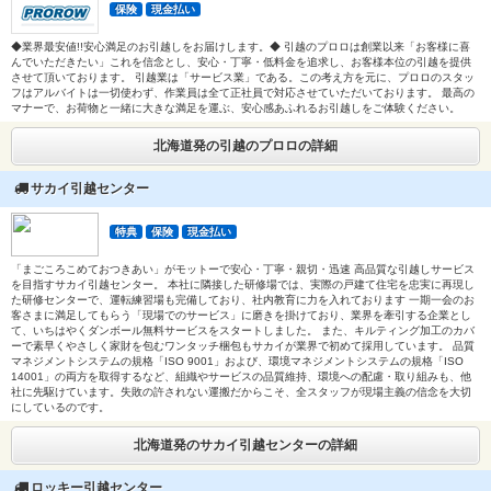
保険
現金払い
◆業界最安値!!安心満足のお引越しをお届けします。◆ 引越のプロロは創業以来「お客様に喜
んでいただきたい」これを信念とし、安心・丁寧・低料金を追求し、お客様本位の引越を提供
させて頂いております。 引越業は「サービス業」である。この考え方を元に、プロロのスタッ
フはアルバイトは一切使わず、作業員は全て正社員で対応させていただいております。 最高の
マナーで、お荷物と一緒に大きな満足を運ぶ、安心感あふれるお引越しをご体験ください。
北海道発の引越のプロロの詳細
サカイ引越センター
特典
保険
現金払い
「まごころこめておつきあい」がモットーで安心・丁寧・親切・迅速 高品質な引越しサービス
を目指すサカイ引越センター。 本社に隣接した研修場では、実際の戸建て住宅を忠実に再現し
た研修センターで、運転練習場も完備しており、社内教育に力を入れております 一期一会のお
客さまに満足してもらう「現場でのサービス」に磨きを掛けており、業界を牽引する企業とし
て、いちはやくダンボール無料サービスをスタートしました。 また、キルティング加工のカバ
ーで素早くやさしく家財を包むワンタッチ梱包もサカイが業界で初めて採用しています。 品質
マネジメントシステムの規格「ISO 9001」および、環境マネジメントシステムの規格「ISO
14001」の両方を取得するなど、組織やサービスの品質維持、環境への配慮・取り組みも、他
社に先駆けています。失敗の許されない運搬だからこそ、全スタッフが現場主義の信念を大切
にしているのです。
北海道発のサカイ引越センターの詳細
ロッキー引越センター