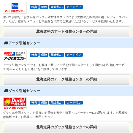
特典
保険
現金払い
カード払い
選べてお得な「おまかせパック」や女性スタッフにより女性のためのお引越「レディースパッ
ク」など、豊富なメニューと高品質な作業でご満足いただけるサービスを提供いたします。
北海道発のアート引越センターの詳細
アーク引越センター
特典
保険
現金払い
カード払い
アーク引越センターでは、お客様に新しい生活を快適にスタートして頂けるお引越しサービ
ス”ちゃんとしたお引越し”をご提供しております。
北海道発のアーク引越センターの詳細
ダック引越センター
特典
保険
現金払い
カード払い
ダックは全国ネット。お客様のお荷物を安全・確実・スピーディーにお運びします。お見積り
は無料です。お気軽にご利用ください。
北海道発のダック引越センターの詳細