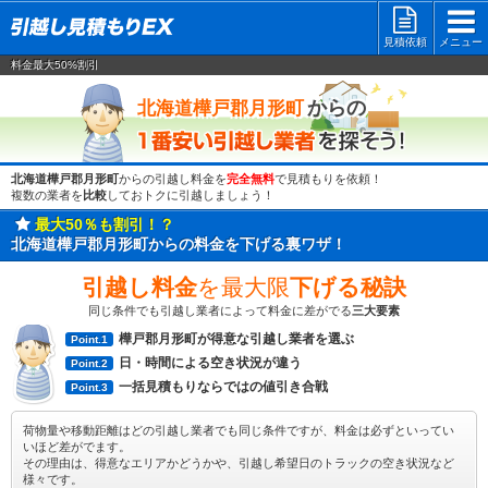
見積依頼
メニュー
料金最大50%割引
一番安い
からの
北海道樺戸郡月形町
北海道樺戸郡月形町
からの引越し料金を
完全無料
で見積もりを依頼！
複数の業者を
比較
しておトクに引越しましょう！
最大50％も割引！？
北海道樺戸郡月形町からの料金を下げる裏ワザ！
引越し料金
を最大限
下げる秘訣
同じ条件でも引越し業者によって料金に差がでる
三大要素
樺戸郡月形町が得意な引越し業者を選ぶ
Point.1
日・時間による空き状況が違う
Point.2
一括見積もりならではの値引き合戦
Point.3
荷物量や移動距離はどの引越し業者でも同じ条件ですが、料金は必ずといってい
いほど差がでます。
その理由は、得意なエリアかどうかや、引越し希望日のトラックの空き状況など
様々です。